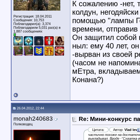
К сожалению -нет,
колдун, негодяйски
Регистрация: 18.04.2011
помощью "лампы Го
Сообщения: 10,753
Поблагодарил(а): 3,374
времени, отправив 
Поблагодарили 5,031 раз(а) в
1,887 сообщениях
Он защитил собой н
ныл: ему 40 лет, о
-вырван из своей 
(часом не напомин
мЕтра, вкладываем
Конана?)
26.04.2012, 22:44
monah240683
Re: Мини-конкурс п
Полководец
Цитата:
Автор:
Vlad lev
частично похоже на достаточн
выкладывал. Вроде -"Схватка в