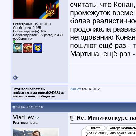
считать, что Конан
промежуток времен
более реалистично
Регистрация: 15.01.2010
продолжала развив
Сообщения: 2,465
Поблагодарил(а): 969
Поблагодарили 625 раз(а) в 439
негодованию Конана
сообщениях
пошлют ещё раз - 
Мартина, ещё раз -
Этот пользователь
Vlad lev
(26.04.2012)
поблагодарил monah240683 за
это полезное сообщение:
26.04.2012, 19:16
Vlad lev
Re: Мини-конкурс п
Властелин мира
Цитата:
Автор:
monah24
Бум считать, что Конан, как 