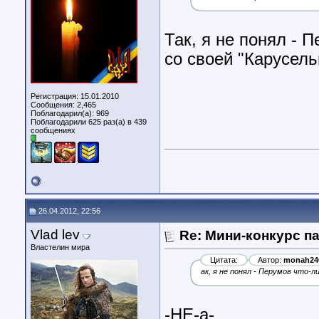
Так, я не понял - 
со своей "Карусель
Регистрация: 15.01.2010
Сообщения: 2,465
Поблагодарил(а): 969
Поблагодарили 625 раз(а) в 439
сообщениях
26.04.2012, 22:56
Vlad lev
Re: Мини-конкурс п
Властелин мира
Цитата:
Автор:
monah24
ак, я не понял - Перумов что-л
-НЕ-а-