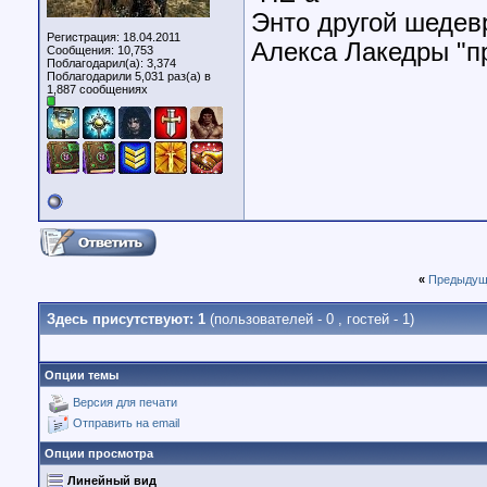
Энто другой шедев
Регистрация: 18.04.2011
Алекса Лакедры "п
Сообщения: 10,753
Поблагодарил(а): 3,374
Поблагодарили 5,031 раз(а) в
1,887 сообщениях
«
Предыдущ
Здесь присутствуют: 1
(пользователей - 0 , гостей - 1)
Опции темы
Версия для печати
Отправить на email
Опции просмотра
Линейный вид