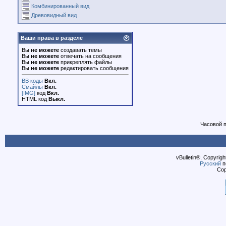
Комбинированный вид
Древовидный вид
Ваши права в разделе
Вы
не можете
создавать темы
Вы
не можете
отвечать на сообщения
Вы
не можете
прикреплять файлы
Вы
не можете
редактировать сообщения
BB коды
Вкл.
Смайлы
Вкл.
[IMG]
код
Вкл.
HTML код
Выкл.
Часовой 
vBulletin®, Copyrigh
Русский
п
Cop