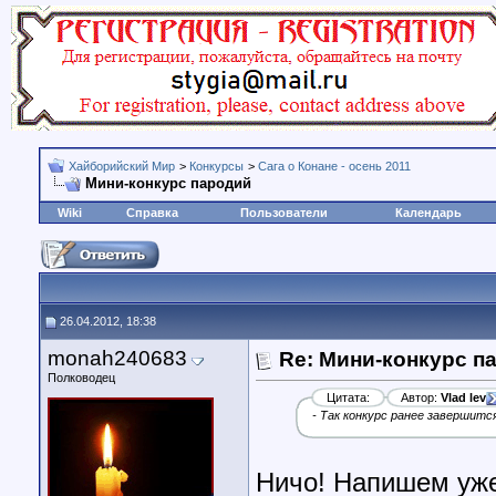
Хайборийский Мир
>
Конкурсы
>
Сага о Конане - осень 2011
Мини-конкурс пародий
Wiki
Справка
Пользователи
Календарь
26.04.2012, 18:38
monah240683
Re: Мини-конкурс п
Полководец
Цитата:
Автор:
Vlad lev
- Так конкурс ранее завершится
Ничо! Напишем уже 