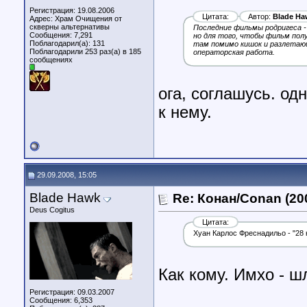
Регистрация: 19.08.2006
Цитата:
Автор:
Blade Ha
Адрес: Храм Очищения от
скверны альтернативы
Последние фильмы родригеса - 
Сообщения: 7,291
но для того, чтобы фильм полу
Поблагодарил(а): 131
там помимо кишок и разлетающ
Поблагодарили 253 раз(а) в 185
операторская работа.
сообщениях
ога, соглашусь. од
к нему.
29.09.2008, 15:05
Blade Hawk
Re: Конан/Conan (20
Deus Cogitus
Цитата:
Хуан Карлос Фреснадильо - "28 
Как кому. Имхо - ш
Регистрация: 09.03.2007
Сообщения: 6,353