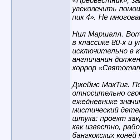
«Предвестник», за
увековечить помо
пик 4». Не многов
Нил Маршалл. Вот
в классике 80-х и
исключительно в к
англичанин должен
хоррор «Святота
Джеймс МакТиг. П
относительно своб
ежедневнике значи
мистический детек
штука: проект закр
как известно, раб
бангкокских коней