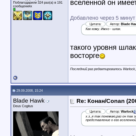
вселенной он имее
Поблагодарили 324 раз(а) в 191
сообщениях
Добавлено через 5 минут
Цитата:
Автор:
Blade Ha
Как кому. Имхо - шлак.
такого уровня шла
восторге
Последний раз редактировалось Warlock,
29.09.2008, 15:24
Blade Hawk
Re: Конан/Conan (20
Deus Cogitus
Цитата:
Автор:
Warlock
х.з.,я так понемаю,раз он так 
представление о его вселенно