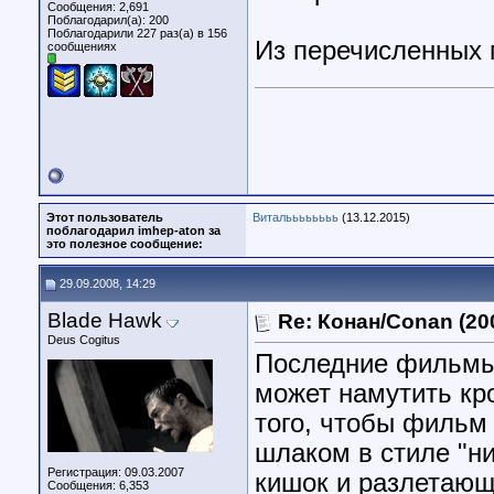
Сообщения: 2,691
Поблагодарил(а): 200
Поблагодарили 227 раз(а) в 156
Из перечисленных 
сообщениях
Этот пользователь
Витальььььььь
(13.12.2015)
поблагодарил imhep-aton за
это полезное сообщение:
29.09.2008, 14:29
Blade Hawk
Re: Конан/Conan (20
Deus Cogitus
Последние фильмы р
может намутить кро
того, чтобы фильм
шлаком в стиле "н
Регистрация: 09.03.2007
кишок и разлетающ
Сообщения: 6,353