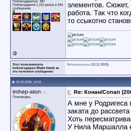
Поблагодарил(а): 387
элементов. Сюжет, 
Поблагодарили 1,152 раз(а) в 594
сообщениях
работа. Так что ко
то ссыкотно станови
Этот пользователь
Витальььььььь
(13.12.2015)
поблагодарил Blade Hawk за
это полезное сообщение:
29.09.2008, 14:52
imhep-aton
Re: Конан/Conan (20
Полководец
А мне у Родригеса
заката до рассвета
Хоть пересматривай
У Нила Маршалла е