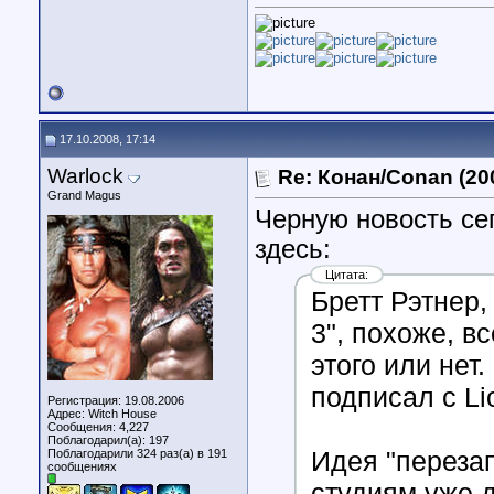
17.10.2008, 17:14
Warlock
Re: Конан/Conan (20
Grand Magus
Черную новость с
здесь:
Цитата:
Бретт Рэтнер,
3", похоже, в
этого или нет
подписал с Li
Регистрация: 19.08.2006
Адрес: Witch House
Сообщения: 4,227
Поблагодарил(а): 197
Идея "переза
Поблагодарили 324 раз(а) в 191
сообщениях
студиям уже 