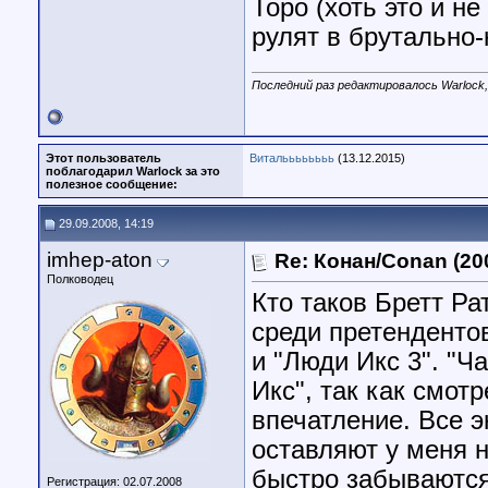
Торо (хоть это и н
рулят в брутально
Последний раз редактировалось Warlock,
Этот пользователь
Витальььььььь
(13.12.2015)
поблагодарил Warlock за это
полезное сообщение:
29.09.2008, 14:19
imhep-aton
Re: Конан/Conan (20
Полководец
Кто таков Бретт Ра
среди претендентов
и "Люди Икс 3". "Ч
Икс", так как смот
впечатление. Все 
оставляют у меня н
быстро забываются
Регистрация: 02.07.2008