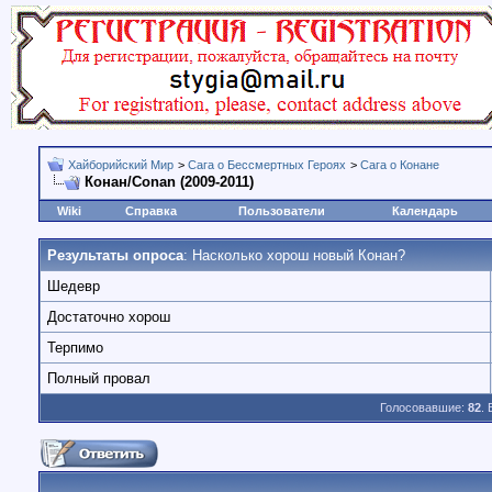
Хайборийский Мир
>
Сага о Бессмертных Героях
>
Сага о Конане
Конан/Conan (2009-2011)
Wiki
Справка
Пользователи
Календарь
Результаты опроса
: Насколько хорош новый Конан?
Шедевр
Достаточно хорош
Терпимо
Полный провал
Голосовавшие:
82
.