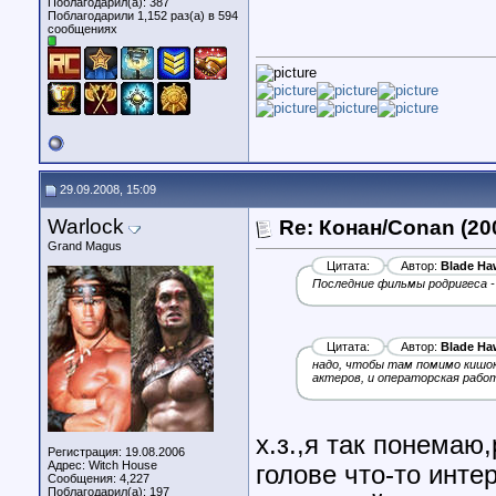
Поблагодарил(а): 387
Поблагодарили 1,152 раз(а) в 594
сообщениях
29.09.2008, 15:09
Warlock
Re: Конан/Conan (20
Grand Magus
Цитата:
Автор:
Blade Ha
Последние фильмы родригеса - 
Цитата:
Автор:
Blade Ha
надо, чтобы там помимо кишок
актеров, и операторская рабо
х.з.,я так понемаю,
Регистрация: 19.08.2006
Адрес: Witch House
голове что-то инте
Сообщения: 4,227
Поблагодарил(а): 197