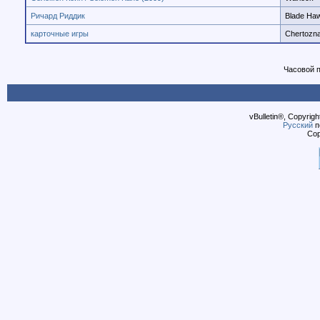
Ричард Риддик
Blade Ha
карточные игры
Chertozna
Часовой 
vBulletin®, Copyrigh
Русский
п
Cop