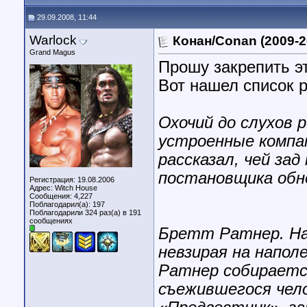
29.09.2008, 11:44
Warlock
Конан/Conan (2009-2
Grand Magus
Прошу закрепить эт
Вот нашел список 
Охочий до слухов р
устроенные компа
рассказал, чей за
постановщика обн
Регистрация: 19.08.2006
Адрес: Witch House
Сообщения: 4,227
Поблагодарил(а): 197
Поблагодарили 324 раз(а) в 191
сообщениях
Бретт Ратнер. На
невзирая на напол
Ратнер собираетс
съежившегося чело