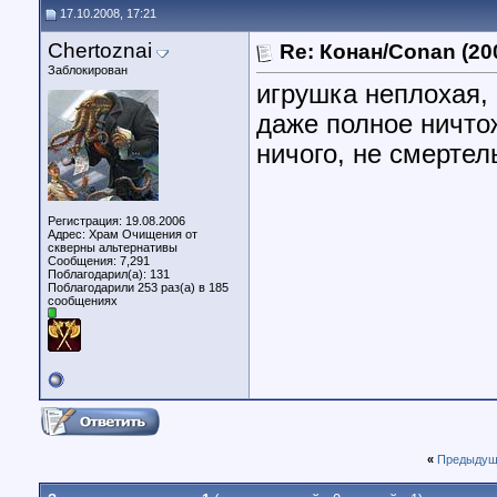
17.10.2008, 17:21
Chertoznai
Re: Конан/Conan (20
Заблокирован
игрушка неплохая,
даже полное ничтож
ничого, не смертел
Регистрация: 19.08.2006
Адрес: Храм Очищения от
скверны альтернативы
Сообщения: 7,291
Поблагодарил(а): 131
Поблагодарили 253 раз(а) в 185
сообщениях
«
Предыдущ