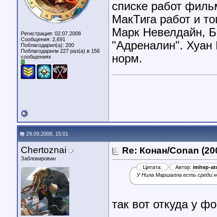
списке работ филь
МакТига работ и то
Марк Невелдайн, Б
Регистрация: 02.07.2008
Сообщения: 2,691
"Адреналин". Хуан 
Поблагодарил(а): 200
Поблагодарили 227 раз(а) в 156
норм.
сообщениях
29.09.2008, 15:01
Chertoznai
Re: Конан/Conan (20
Заблокирован
Цитата:
Автор:
imhep-at
У Нила Маршалла есть среди н
так вот откуда у ф