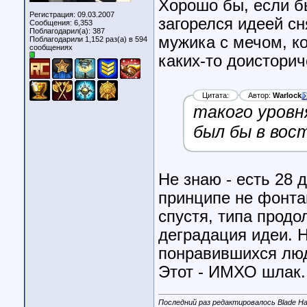
Хорошо бы, если бы
Регистрация: 09.03.2007
загорелся идеей сн
Сообщения: 6,353
Поблагодарил(а): 387
мужика с мечом, ко
Поблагодарили 1,152 раз(а) в 594
сообщениях
каких-то доисторич
Цитата:
Автор:
Warlock
такого уровн
был бы в вос
Не знаю - есть 28 
принципе не фонтан
спустя, типа продол
деградация идеи. 
понравившихся люд
Этот - ИМХО шлак.
Последний раз редактировалось Blade Ha