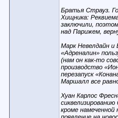
Братья Страуз. Г
Хищника: Реквиема
заключили, поэтом
над Парижем, вер
Марк Невелдайн и 
«Адреналин» поль
(нам он как-то сов
производство «Ион
перезапуск «Конан
Маршалл все равно
Хуан Карлос Фресн
сиквелизированию 
кроме намеченной 
появление на ново