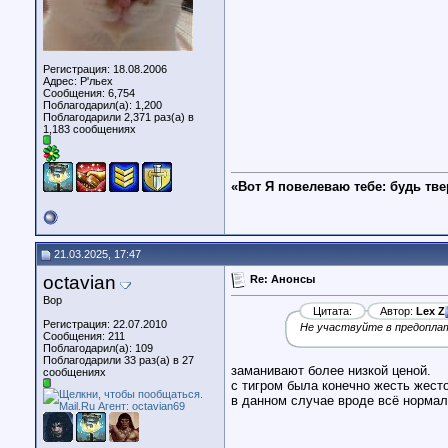
Регистрация: 18.08.2006
Адрес: Р'льех
Сообщения: 6,754
Поблагодарил(а): 1,200
Поблагодарили 2,371 раз(а) в
1,183 сообщениях
«Вот Я повелеваю тебе: будь тве
21.03.2025, 17:47
octavian
Re: Анонсы
Вор
Цитата:
Автор:
Lex Z
Регистрация: 22.07.2010
Не участвуйте в предопла
Сообщения: 211
Поблагодарил(а): 109
Поблагодарили 33 раз(а) в 27
заманивают более низкой ценой.
сообщениях
с тигром была конечно жесть жесто
в данном случае вроде всё нормал