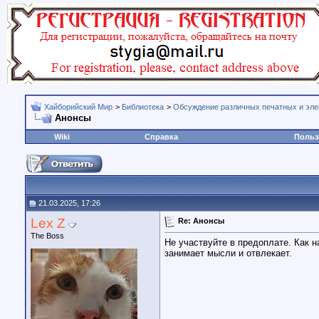
Хайборийский Мир
>
Библиотека
>
Обсуждение различных печатных и эле
Анонсы
Wiki
Справка
Польз
21.03.2025, 17:26
Lex Z
Re: Анонсы
The Boss
Не участвуйте в предоплате. Как на
занимает мысли и отвлекает.