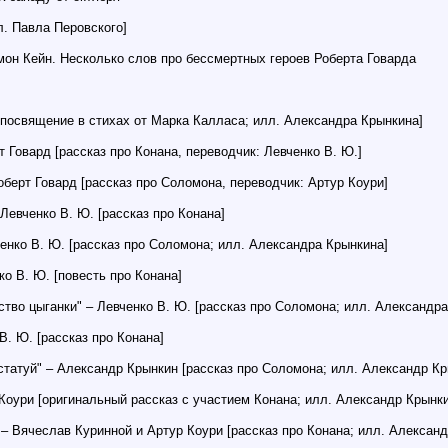
. Павла Перовского]
он Кейн. Несколько слов про бессмертных героев Роберта Говарда
посвящение в стихах от Марка Калласа; илл. Александра Крынкина]
 Говард [рассказ про Конана, переводчик: Левченко В. Ю.]
оберт Говард [рассказ про Соломона, переводчик: Артур Коури]
Левченко В. Ю. [рассказ про Конана]
нко В. Ю. [рассказ про Соломона; илл. Александра Крынкина]
ко В. Ю. [повесть про Конана]
тво цыганки" – Левченко В. Ю. [рассказ про Соломона; илл. Александра
В. Ю. [рассказ про Конана]
татуй" – Александр Крынкин [рассказ про Соломона; илл. Александр Кр
Коури [оригинальный рассказ с участием Конана; илл. Александр Крынки
 – Вячеслав Куринной и Артур Коури [рассказ про Конана; илл. Алексан