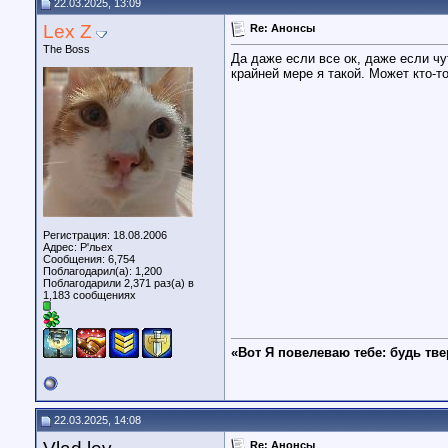
22.03.2025, 13:09
Lex Z
Re: Анонсы
The Boss
Да даже если все ок, даже если ч
крайней мере я такой. Может кто-т
Регистрация: 18.08.2006
Адрес: Р'льех
Сообщения: 6,754
Поблагодарил(а): 1,200
Поблагодарили 2,371 раз(а) в
1,183 сообщениях
«Вот Я повелеваю тебе: будь тве
22.03.2025, 14:08
Re: Анонсы