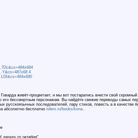
/...7Dc&cs=484x684
2...Y&cs=487x68 4
/...LDI&cs=484x680
 Говарда живёт-процветает, и мы вот постарались внести свой скромн
ю его бессмертным персонажам. Вы найдёте свежие переводы самых пер
ых русскоязычных последователей, пару стихов, повесть а в качестве 
тва абсолютно бесплатно
ridero.ru/books/kona...
ие
К западу от октября"