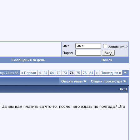
Имя
Запомнить?
Пароль
Сообщения за день
Поиск
ца 74 из 85
«
Первая
<
24
64
72
73
74
75
76
84
>
Последняя
»
Опции темы
Опции просмотра
#
731
. Зачем вам платить за что-то, после чего ждать по полгода? Это