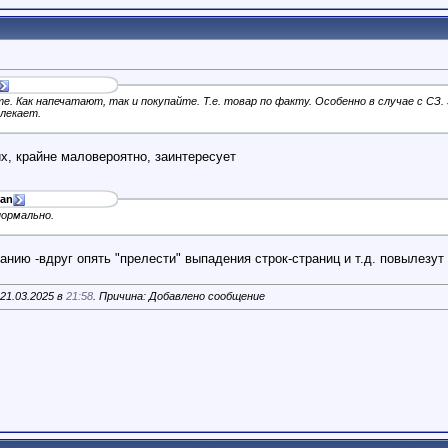
. Как напечатают, так и покупайте. Т.е. товар по факту. Особенно в случае с СЗ.
лекает.
их, крайне маловероятно, заинтересует
ian
нормально.
анию -вдруг опять "прелести" выпадения строк-страниц и т.д. повылезут
 21.03.2025 в
21:58
. Причина: Добавлено сообщение