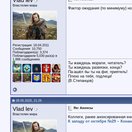
Vlad lev
Властелин мира
Фактор ожидания (по минимуму) но
Регистрация: 18.04.2011
Сообщения: 10,750
Поблагодарил(а): 3,374
Поблагодарили 5,030 раз(а) в
1,886 сообщениях
Ты жаждешь морали, читатель?
Ты жаждешь развязки, конца?
Па-ашёл бы ты на фиг, приятель!
Плюю на тебя, подлеца!
(В.Степанцов)
08.05.2025, 21:29
Vlad lev
Re: Анонсы
Властелин мира
Коллеги, ранее анонсированная к
К западу от октября №29 ~ Конан