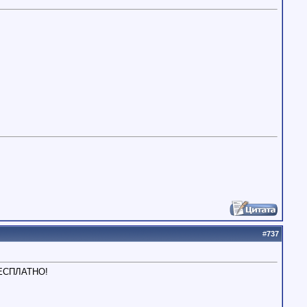
#
737
 БЕСПЛАТНО!