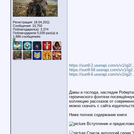
Регистрация: 18.04.2011
Сообщения: 10,750
Поблагодарил(а): 3,374
Поблагодарили 5,030 раз(а) в
1,886 сообщениях
https://sun9-2.userapi.com/s/v1/ig2
https://sun9-59.userapi.com/s/v1/ig
https://sun9-6.userapi.com/s/v1/ig2
Дамы и господа, наследие Роберта
героического фэнтези посвящённу
коллекцию рассказов от современн
можно скачать с сайта издательс
Ниже полное содержание книги:
Вступление и предислов
Список антологий серии "