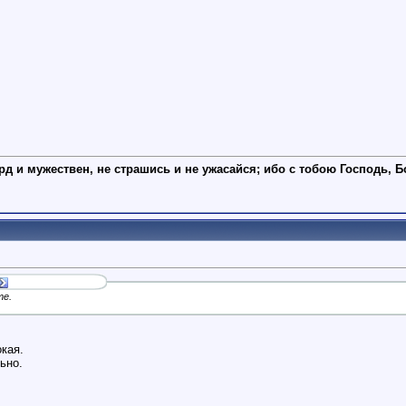
рд и мужествен, не страшись и не ужасайся; ибо с тобою Господь, Б
те.
кая.
ьно.