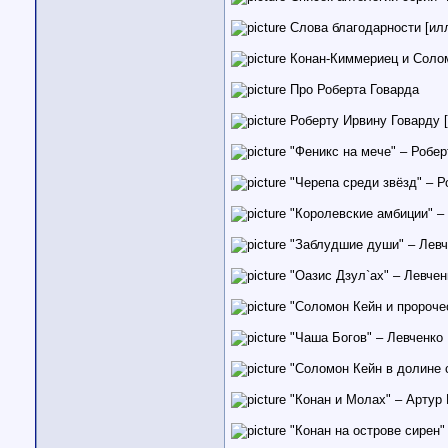
Слова благодарности [илл
Конан-Киммериец и Солом
Про Роберта Говарда
Роберту Ирвину Говарду [
"Феникс на мече" – Роберт
"Черепа среди звёзд" – Р
"Королевские амбиции" – 
"Заблудшие души" – Левче
"Оазис Дзул`ах" – Левчен
"Соломон Кейн и пророчес
"Чаша Богов" – Левченко 
"Соломон Кейн в долине с
"Конан и Молах" – Артур 
"Конан на острове сирен"