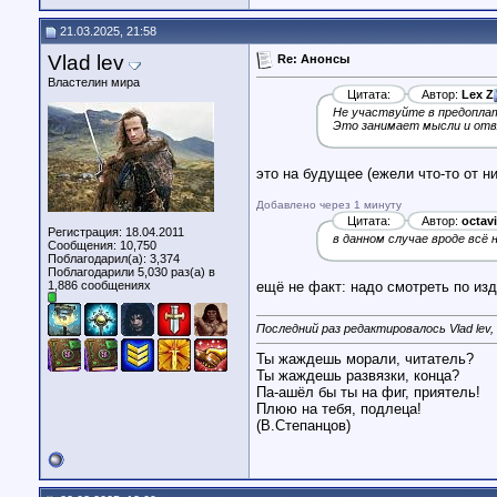
21.03.2025, 21:58
Vlad lev
Re: Анонсы
Властелин мира
Цитата:
Автор:
Lex Z
Не участвуйте в предоплате
Это занимает мысли и отв
это на будущее (ежели что-то от н
Добавлено через 1 минуту
Цитата:
Автор:
octav
Регистрация: 18.04.2011
в данном случае вроде всё 
Сообщения: 10,750
Поблагодарил(а): 3,374
Поблагодарили 5,030 раз(а) в
1,886 сообщениях
ещё не факт: надо смотреть по изд
Последний раз редактировалось Vlad lev,
Ты жаждешь морали, читатель?
Ты жаждешь развязки, конца?
Па-ашёл бы ты на фиг, приятель!
Плюю на тебя, подлеца!
(В.Степанцов)