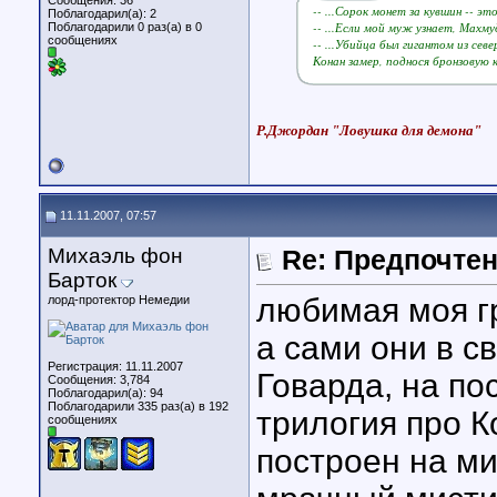
Сообщения: 36
-- ...Сорок монет за кувшин -- это
Поблагодарил(а): 2
-- ...Если мой муж узнает, Махмуд
Поблагодарили 0 раз(а) в 0
сообщениях
-- ...Убийца был гигантом из севе
Конан замер, поднося бронзовую 
Р.Джордан "Ловушка для демона"
11.11.2007, 07:57
Михаэль фон
Re: Предпочте
Барток
любимая моя гр
лорд-протектор Немедии
а сами они в 
Регистрация: 11.11.2007
Говарда, на п
Сообщения: 3,784
Поблагодарил(а): 94
Поблагодарили 335 раз(а) в 192
трилогия про К
сообщениях
построен на ми