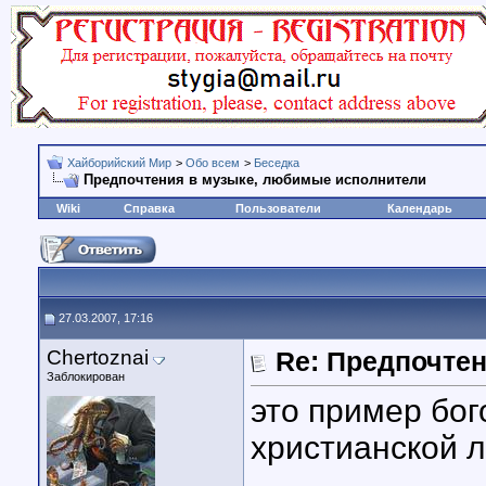
Хайборийский Мир
>
Обо всем
>
Беседка
Предпочтения в музыке, любимые исполнители
Wiki
Справка
Пользователи
Календарь
27.03.2007, 17:16
Chertoznai
Re: Предпочте
Заблокирован
это пример бог
христианской 