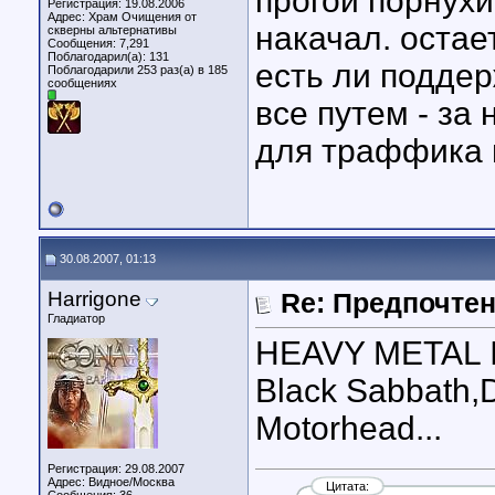
прогой порнухи
Регистрация: 19.08.2006
Адрес: Храм Очищения от
накачал. оста
скверны альтернативы
Сообщения: 7,291
Поблагодарил(а): 131
есть ли поддер
Поблагодарили 253 раз(а) в 185
сообщениях
все путем - за
для траффика 
30.08.2007, 01:13
Harrigone
Re: Предпочте
Гладиатор
HEAVY METAL I
Black Sabbath,D
Motorhead...
Регистрация: 29.08.2007
Адрес: Видное/Москва
Цитата: