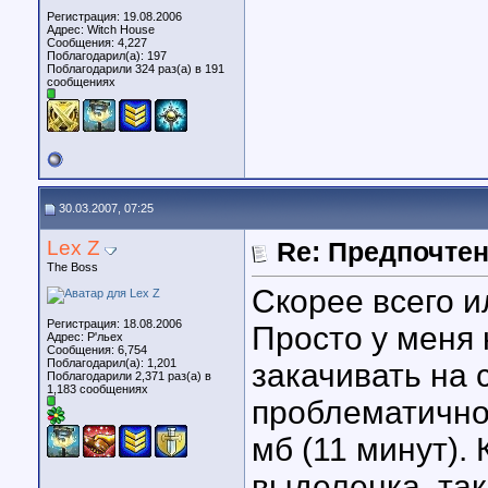
Регистрация: 19.08.2006
Адрес: Witch House
Сообщения: 4,227
Поблагодарил(а): 197
Поблагодарили 324 раз(а) в 191
сообщениях
30.03.2007, 07:25
Lex Z
Re: Предпочте
The Boss
Скорее всего и
Регистрация: 18.08.2006
Просто у меня 
Адрес: Р'льех
Сообщения: 6,754
Поблагодарил(а): 1,201
закачивать на 
Поблагодарили 2,371 раз(а) в
1,183 сообщениях
проблематично 
мб (11 минут). 
выделенка, так