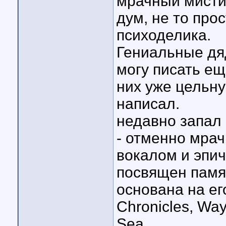
мрачный мистич
дум, не то про
психоделика.
Гениальные дя
могу писать еще
них уже цельн
написал.
недавно запал 
- отменно мра
вокалом и эпи
посвящен памят
основана на ег
Chronicles, Way
Sea...