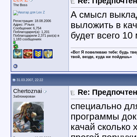
Re: Предпочте
The Boss
А смысл выкла
Регистрация: 18.08.2006
выложить в кач
Адрес: Р'льех
Сообщения: 6,754
Поблагодарил(а): 1,201
будет всего 10
Поблагодарили 2,371 раз(а) в
1,183 сообщениях
«Вот Я повелеваю тебе: будь тве
твой, везде, куда ни пойдешь»
31.03.2007, 22:22
Chertoznai
Re: Предпочте
Заблокирован
специально для
программы дока
качай сколько 