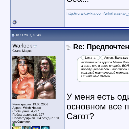
http://ru.ark.wikia.com/wiki/Главная
18.11.2007, 10:40
Warlock
Re: Предпочте
Grand Magus
Цитата:
Автор:
Бальдур
любимая моя группа Manila Road!
а сами они в свою очередь БО
преддущий альбом - построен н
мрачный мистический металл, н
Гениальные дядьки.
У меня есть од
основном все п
Регистрация: 19.08.2006
Адрес: Witch House
Сообщения: 4,227
Сагот?
Поблагодарил(а): 197
Поблагодарили 324 раз(а) в 191
сообщениях