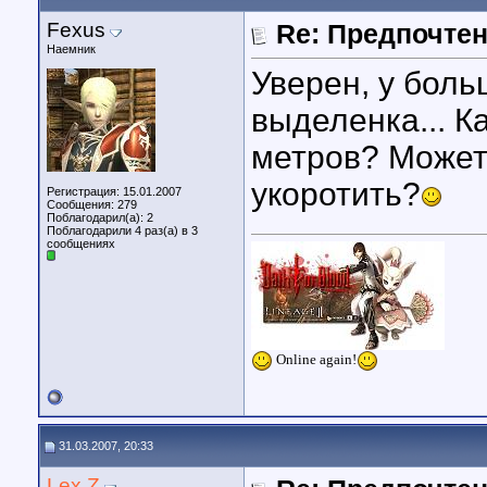
Fexus
Re: Предпочте
Наемник
Уверен, у боль
выделенка... К
метров? Может
укоротить?
Регистрация: 15.01.2007
Сообщения: 279
Поблагодарил(а): 2
Поблагодарили 4 раз(а) в 3
сообщениях
Online again!
31.03.2007, 20:33
Lex Z