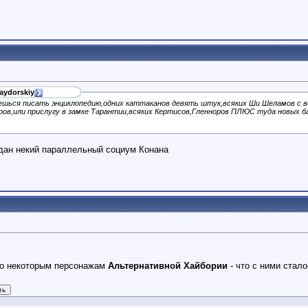
Raydorskiy
ешься писать энциклопедию,одних каттаканов девять штук,всяких Ши Шеламов с во
ров,или прислугу в замке Тарантии,всяких Кертисов,Гленноров ПЛЮС туда новых б
создан некий параллельный социум Конана
 по некоторым персонажам
Альтернативной Хайбории
- что с ними стал