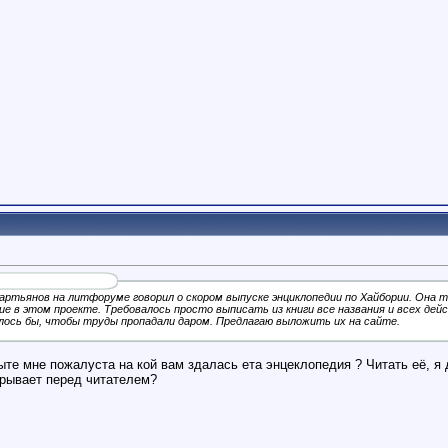
ртьянов на литфоруме говорил о скором выпуске энциклопедии по Хайбории. Она та
е в этом проекте. Требовалось просто выписать из книги все названия и всех дей
елось бы, чтобы труды пропадали даром. Предлагаю выложить их на сайте.
ыте мне пожалуста на кой вам здалась ета энцеклопедия ? Читать её, я
крывает перед читателем?