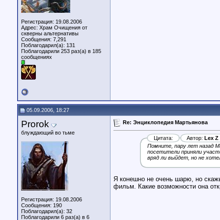
Регистрация: 19.08.2006
Адрес: Храм Очищения от
скверны альтернативы
Сообщения: 7,291
Поблагодарил(а): 131
Поблагодарили 253 раз(а) в 185
сообщениях
05.09.2006, 18:27
Prorok
Re: Энциклопедия Мартьянова
блуждающий во тьме
Цитата:
Автор:
Lex Z
Помните, пару лет назад Ма
посетители приняли участи
вряд ли выйдет, но не хот
Я конешно не очень шарю, но скаж
фильм. Какие возможности она от
Регистрация: 19.08.2006
Сообщения: 190
Поблагодарил(а): 32
Поблагодарили 6 раз(а) в 6