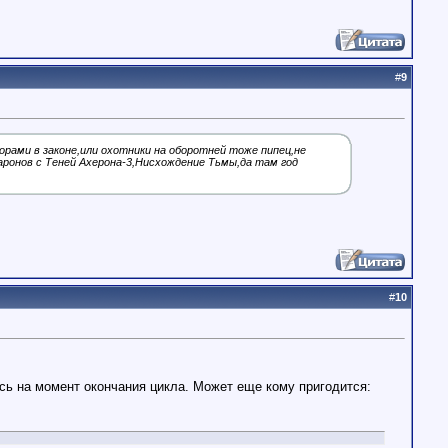
#
9
рами в законе,или охотники на оборотней тоже пипец,не
аронов с Теней Ахерона-3,Нисхождение Тьмы,да там год
#
10
ось на момент окончания цикла. Может еще кому пригодится: