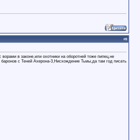
#
8
ворами в законе,или охотники на оборотней тоже пипец,не
 баронов с Теней Ахерона-3,Нисхождение Тьмы,да там год писать