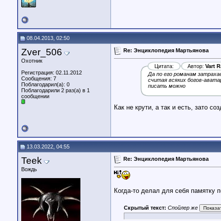
08.04.2013, 02:50
Zver_506
Re: Энциклопедия Мартьянова
Охотник
Цитата:
Автор:
Vart 
Регистрация: 02.11.2012
Да по его романам затраха
Сообщения: 7
считая всяких богов-авата
Поблагодарил(а): 0
писать можно
Поблагодарили 2 раз(а) в 1
сообщении
Как не крути, а так и есть, зато 
13.03.2022, 04:55
Teek
Re: Энциклопедия Мартьянова
Вождь
Когда-то делал для себя памятку
Скрытый текст:
Спойлер же