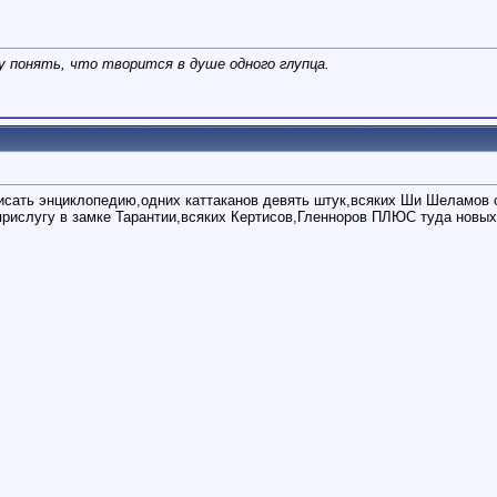
у понять, что творится в душе одного глупца.
исать энциклопедию,одних каттаканов девять штук,всяких Ши Шеламов с 
 прислугу в замке Тарантии,всяких Кертисов,Гленноров ПЛЮС туда новых