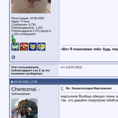
Регистрация: 18.08.2006
Адрес: Р'льех
Сообщения: 6,754
Поблагодарил(а): 1,201
Поблагодарили 2,371 раз(а) в
1,183 сообщениях
«Вот Я повелеваю тебе: будь тве
Этот пользователь
ArK
(13.03.2022)
поблагодарил Lex Z за это
полезное сообщение:
04.09.2006, 17:56
Chertoznai
Re: Энциклопедия Мартьянова
Заблокирован
мартьянов Вообще обещал очень мн
так, что давайте попробуем обойт