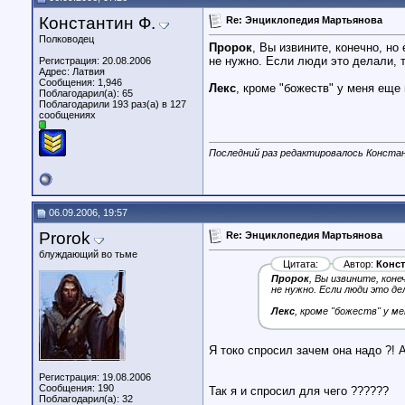
Константин Ф.
Re: Энциклопедия Мартьянова
Полководец
Пророк
, Вы извините, конечно, но
не нужно. Если люди это делали, т
Регистрация: 20.08.2006
Адрес: Латвия
Сообщения: 1,946
Лекс
, кроме "божеств" у меня еще 
Поблагодарил(а): 65
Поблагодарили 193 раз(а) в 127
сообщениях
Последний раз редактировалось Констан
06.09.2006, 19:57
Prorok
Re: Энциклопедия Мартьянова
блуждающий во тьме
Цитата:
Автор:
Конст
Пророк
, Вы извините, коне
не нужно. Если люди это дел
Лекс
, кроме "божеств" у м
Я токо спросил зачем она надо ?! А
Регистрация: 19.08.2006
Сообщения: 190
Так я и спросил для чего ??????
Поблагодарил(а): 32