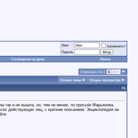
Имя
Запомнить?
Пароль
Сообщения за день
Поиск
Страница 1 из 2
1
2
>
Опции темы
Опции просмотра
#
1
а так и не вышла, но, тем не менее, по просьбе Марьянова,
 всех действующих лиц, с кратким описанием. Энциклопедия не
йте.