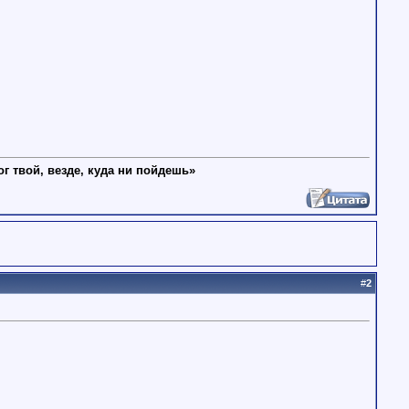
ог твой, везде, куда ни пойдешь»
#
2