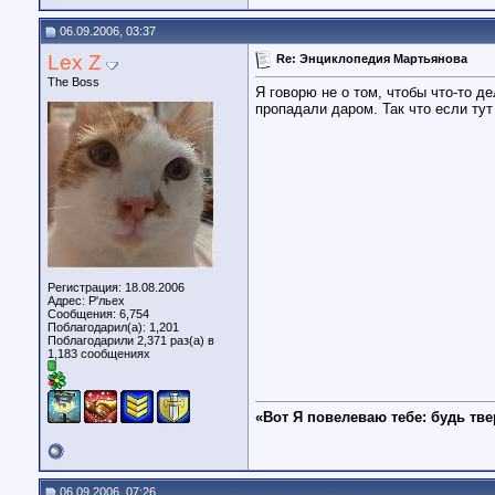
06.09.2006, 03:37
Lex Z
Re: Энциклопедия Мартьянова
The Boss
Я говорю не о том, чтобы что-то д
пропадали даром. Так что если тут
Регистрация: 18.08.2006
Адрес: Р'льех
Сообщения: 6,754
Поблагодарил(а): 1,201
Поблагодарили 2,371 раз(а) в
1,183 сообщениях
«Вот Я повелеваю тебе: будь тве
06.09.2006, 07:26