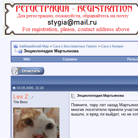
Хайборийский Мир
>
Сага о Бессмертных Героях
>
Сага о Конане
Энциклопедия Мартьянова
Wiki
Справка
Польз
03.09.2006, 15:18
Lex Z
Энциклопедия Мартьянова
The Boss
Помните, пару лет назад Мартьяно
многие посетители приняли участие
вышли, и вряд ли выйдет, но не х