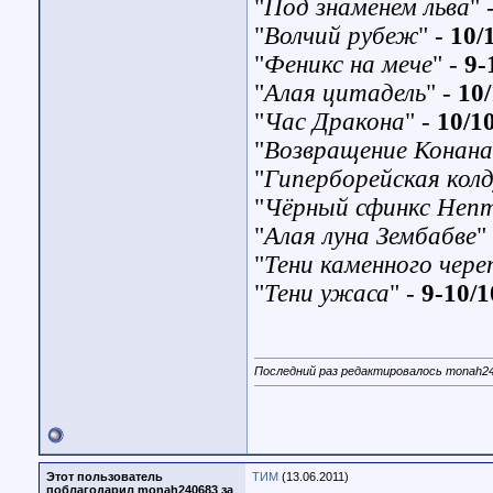
"
Под знаменем льва
"
"
Волчий рубеж
"
-
10/
"
Феникс на мече
"
-
9-
"
Алая цитадель
"
-
10
"
Час Дракона
"
-
10/1
"
Возвращение Конана
"
Гиперборейская колд
"
Чёрный сфинкс Неп
"
Алая луна Зембабве
"
"
Тени каменного чере
"
Тени ужаса
" -
9-10/1
Последний раз редактировалось monah24
Этот пользователь
ТИМ
(13.06.2011)
поблагодарил monah240683 за