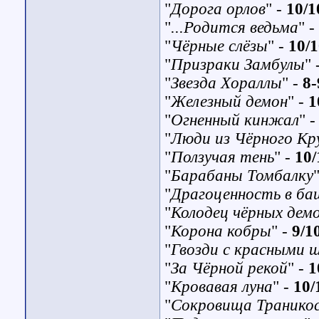
"
Дорога орлов
" -
10/1
"
...Родится ведьма
"
-
"
Чёрные слёзы
"
-
10/
"
Призраки Замбулы
"
"
Звезда Хораллы
" -
8-
"
Железный демон
"
-
1
"
Огненный кинжал
" 
"
Люди из Чёрного Кр
"
Ползучая тень
"
-
10/
"
Барабаны Томбалку
"
Драгоценность в ба
"
Колодец чёрных дем
"
Корона кобры
" -
9/1
"
Гвозди с красными 
"
За Чёрной рекой
"
-
1
"
Кровавая луна
" -
10/
"
Сокровища Транико