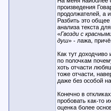
На меня наиболее 
произведения Гова
продолжателей, а и
Разбить это общее
анализа текста для
«
Гвозди с красным
душ
» - лажа, прич
Как тут доходчиво
по полочкам почем
хоть отчасти любящ
тоже отчасти, наве
даже без особой на
Конечно в откликах
пробовать как-то и
оценка более основ