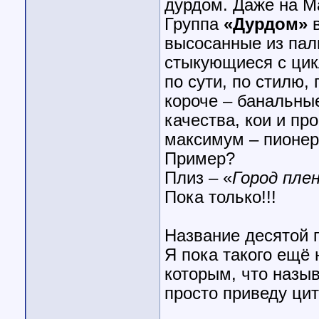
дурдом. Даже на М
Группа
«Дурдом»
в
высосанные из пал
стыкующиеся с цик
по сути, по стилю,
короче – банальные
качества, кои и пр
максимум – пион
Пример?
Плиз – «
Город пле
Пока только!!!
Название десятой г
Я пока такого ещё 
которым, что назыв
просто приведу цит