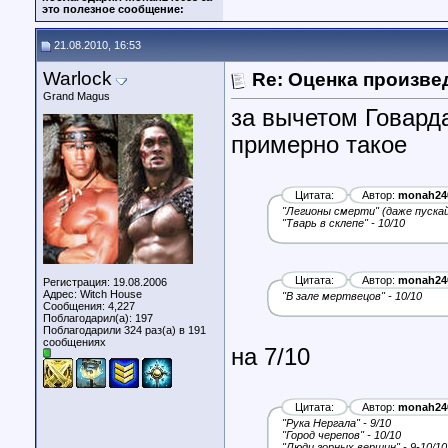
это полезное сообщение:
21.08.2010, 16:53
Warlock
Re: Оценка произве
Grand Magus
за вычетом Говарда
примерно такое
Цитата:
Автор:
monah24
"Легионы смерти" (даже пускай 
"Тварь в склепе" - 10/10
Цитата:
Автор:
monah24
Регистрация: 19.08.2006
Адрес: Witch House
"В зале мертвецов" - 10/10
Сообщения: 4,227
Поблагодарил(а): 197
Поблагодарили 324 раз(а) в 191
сообщениях
на 7/10
Цитата:
Автор:
monah24
"Рука Нергала" - 9/10
"Город черепов" - 10/10
"Люди горных вершин" - 9-10/10