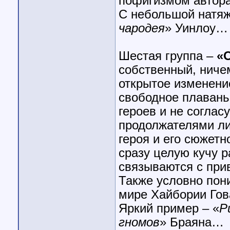
пофигизмом автора
С небольшой натяж
чародея
» Уинлоу…
Шестая группа –
«
собственный, ничем
открытое изменени
свободное плавань
героев и не соглас
продолжателями либ
героя и его сюжет
сразу целую кучу 
связываются с при
Также условно пони
мире Хайбории Го
Яркий пример – «
Р
гномов
» Браяна…