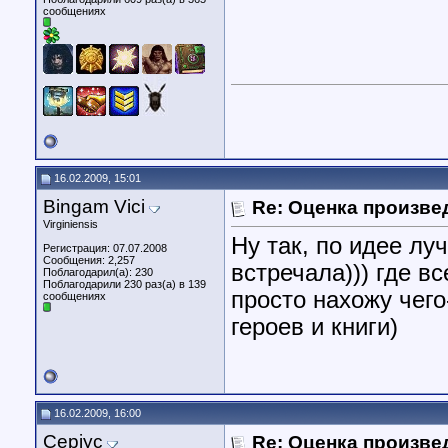
сообщениях
16.02.2009, 15:01
Bingam Vici
Re: Оценка произве
Virginiensis
Ну так, по идее л
Регистрация: 07.07.2008
Сообщения: 2,257
встречала))) где в
Поблагодарил(а): 230
Поблагодарили 230 раз(а) в 139
просто нахожу чего
сообщениях
героев и книги)
16.02.2009, 16:00
Cepiyc
Re: Оценка произве