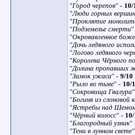
"
Город черепов
" -
10/
"
Люди горных верши
"
Проклятие монолит
"
Подземелье смерти
"
"
Окровавленное бож
"
Дочь ледяного испол
"
Логово ледяного чер
"
Королева Чёрного п
"
Долина пропавших 
"
Замок ужаса
"
-
9/10
"
Рыло во тьме
"
-
10/
"
Сокровища Гвалура
"
"
Богиня из слоновой 
"
Ястребы над Шемо
"
Чёрный колосс
"
-
10/
"
Благородный узник
"
"
Тени в лунном свете