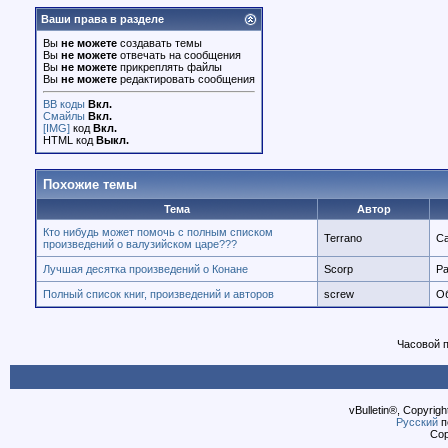
Ваши права в разделе
Вы
не можете
создавать темы
Вы
не можете
отвечать на сообщения
Вы
не можете
прикреплять файлы
Вы
не можете
редактировать сообщения
BB коды
Вкл.
Смайлы
Вкл.
[IMG]
код
Вкл.
HTML код
Выкл.
Похожие темы
Тема
Автор
Кто нибудь может помочь с полным списком
Terrano
Са
произведений о валузийском царе???
Лучшая десятка произведений о Конане
Scorp
Ра
Полный список книг, произведений и авторов
screw
Об
Часовой 
vBulletin®, Copyrigh
Русский
п
Cop