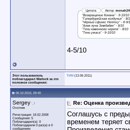
Цитата:
Автор:
monah24
"Возвращение Конана" - 9-10/10
"Гиперборейская колдунья" - 8/
"Чёрный сфинкс Нептху" - 8-9/
"Алая луна Зембабве" - 9/10
"Тени каменного черепа" - 8/10
"Тени ужаса" - 9-10/10
4-5/10
Этот пользователь
ТИМ
(13.06.2011)
поблагодарил Warlock за это
полезное сообщение:
06.10.2010, 09:40
Sergey
Re: Оценка произве
Охотник
Соглашусь с преды
Регистрация: 18.02.2008
Сообщения: 5
временем теряет с
Поблагодарил(а): 0
Поблагодарили 0 раз(а) в 0
Произведения стан
сообщениях