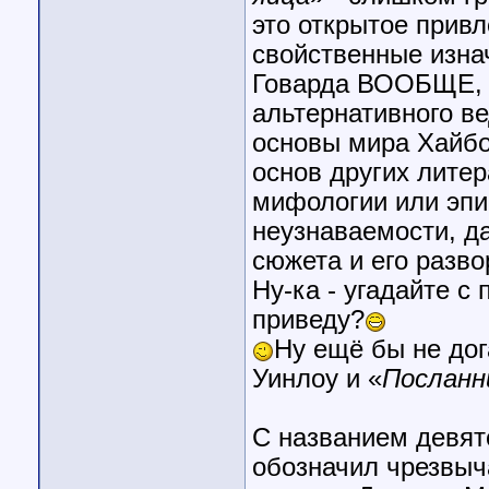
это открытое прив
свойственные изна
Говарда ВООБЩЕ, с
альтернативного в
основы мира Хайбо
основ других лите
мифологии или эпич
неузнаваемости, да
сюжета и его разв
Ну-ка - угадайте с 
приведу?
Ну ещё бы не дог
Уинлоу и «
Посланн
С названием девят
обозначил чрезвыча