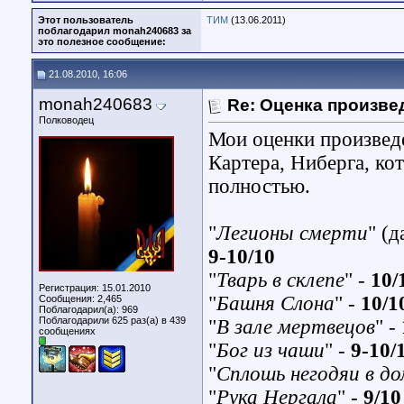
Этот пользователь
ТИМ
(13.06.2011)
поблагодарил monah240683 за
это полезное сообщение:
21.08.2010, 16:06
monah240683
Re: Оценка произве
Полководец
Мои оценки произведе
Картера, Ниберга, ко
полностью.
"
Легионы смерти
" (
9-10/10
"
Тварь в склепе
" -
10/
Регистрация: 15.01.2010
"
Башня Слона
" -
10/1
Сообщения: 2,465
Поблагодарил(а): 969
Поблагодарили 625 раз(а) в 439
"
В зале мертвецов
" -
сообщениях
"
Бог из чаши
" -
9-10/
"
Сплошь негодяи в до
"
Рука Нергала
" -
9/10