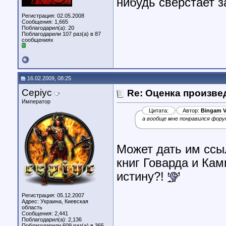
нибудь сверстает за
Регистрация: 02.05.2008
Сообщения: 1,665
Поблагодарил(а): 20
Поблагодарили 107 раз(а) в 87
сообщениях
16.02.2009, 08:25
Cepiyc
Re: Оценка произве
Император
Цитата:
Автор:
Bingam V
а вообще мне понравился фору
Может дать им ссы
книг Говарда и Кам
истину?!
Регистрация: 05.12.2007
Адрес: Украина, Киевская
область
Сообщения: 2,441
Поблагодарил(а): 2,136
Поблагодарили 609 раз(а) в 365