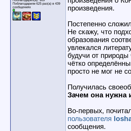
произведения о Ко
Поблагодарил(а): 969
Поблагодарили 625 раз(а) в 439
произведения.
сообщениях
Постепенно сложи
Не скажу, что подх
образования соотв
увлекался литерату
будучи от природы
чётко определённы
просто не мог не с
Получилась своео
Зачем она нужна 
Во-первых, почитал
пользователя
losh
сообщения.