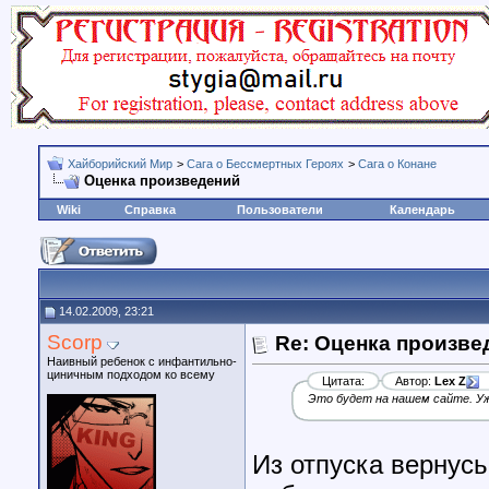
Хайборийский Мир
>
Сага о Бессмертных Героях
>
Сага о Конане
Оценка произведений
Wiki
Справка
Пользователи
Календарь
14.02.2009, 23:21
Scorp
Re: Оценка произве
Наивный ребенок с инфантильно-
циничным подходом ко всему
Цитата:
Автор:
Lex Z
Это будет на нашем сайте. Уж
Из отпуска вернусь