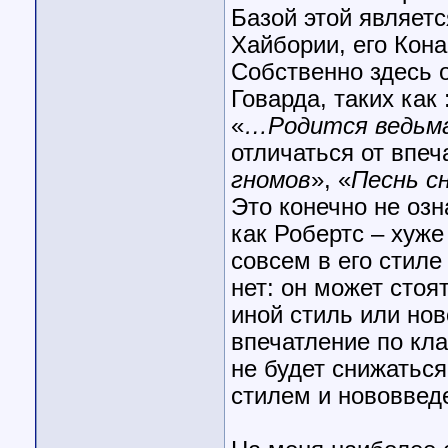
Базой этой является
Хайбории, его Кона
Собственно здесь о
Говарда, таких как 
«
…Родится ведьм
отличаться от впеч
гномов
», «
Песнь с
Это конечно не озн
как Робертс – хуже
совсем в его стиле
нет: он может стоя
иной стиль или но
впечатление по кла
не будет снижатьс
стилем и нововвед