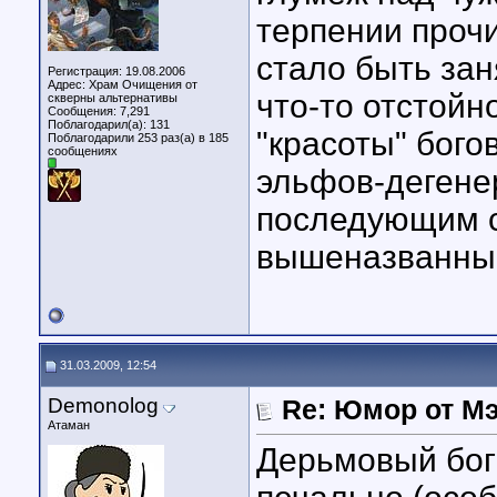
терпении прочи
стало быть зан
Регистрация: 19.08.2006
Адрес: Храм Очищения от
что-то отстойн
скверны альтернативы
Сообщения: 7,291
Поблагодарил(а): 131
"красоты" бого
Поблагодарили 253 раз(а) в 185
сообщениях
эльфов-дегенер
последующим с
вышеназванны
31.03.2009, 12:54
Demonolog
Re: Юмор от М
Атаман
Дерьмовый бог 