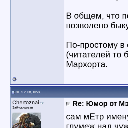
В общем, что п
позволено быку
По-простому в 
(читателей то 
Мархорта.
30.09.2008, 10:24
Chertoznai
Re: Юмор от М
Заблокирован
сам мЕтр имену
глумеж над чу