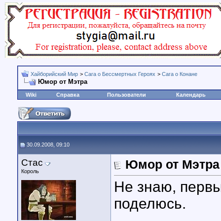
Хайборийский Мир
>
Сага о Бессмертных Героях
>
Сага о Конане
Юмор от Мэтра
Wiki
Справка
Пользователи
Календарь
30.09.2008, 09:10
Стас
Юмор от Мэтра
Король
Не знаю, первы
поделюсь.