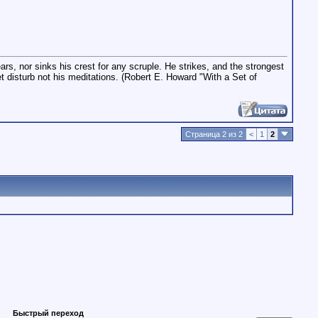
ars, nor sinks his crest for any scruple. He strikes, and the strongest
et disturb not his meditations. (Robert E. Howard "With a Set of
Страница 2 из 2
<
1
2
Быстрый переход