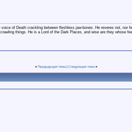
e voice of Death crackling between fleshless jaw-bones. He reveres not, nor fe
d crawling things. He is a Lord of the Dark Places, and wise are they whose fe
«
Предыдущая тема
|
Следующая тема
»