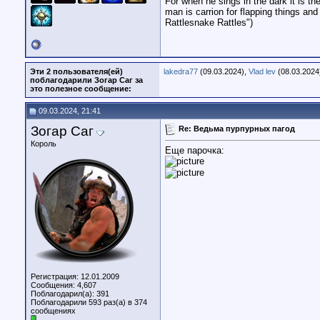
For when he sings in the dark it is th
man is carrion for flapping things an
Rattlesnake Rattles")
Эти 2 пользователя(ей)
lakedra77
(09.03.2024),
Vlad lev
(08.03.2024
поблагодарили Зогар Саг за
это полезное сообщение:
09.03.2024, 21:41
Зогар Саг
Re: Ведьма пурпурных пагод
Король
Еще парочка:
Регистрация: 12.01.2009
Сообщения: 4,607
Поблагодарил(а): 391
Поблагодарили 593 раз(а) в 374
сообщениях