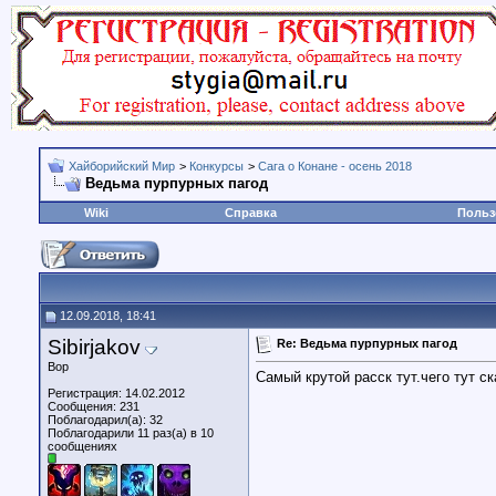
Хайборийский Мир
>
Конкурсы
>
Сага о Конане - осень 2018
Ведьма пурпурных пагод
Wiki
Справка
Польз
12.09.2018, 18:41
Sibirjakov
Re: Ведьма пурпурных пагод
Вор
Самый крутой расск тут.чего тут с
Регистрация: 14.02.2012
Сообщения: 231
Поблагодарил(а): 32
Поблагодарили 11 раз(а) в 10
сообщениях