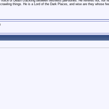
e voice of Death crackling between fleshless jaw-bones. He reveres not, nor fe
d crawling things. He is a Lord of the Dark Places, and wise are they whose fe
)