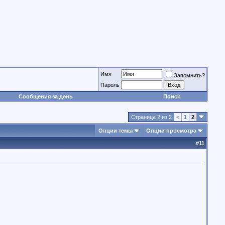
Имя
Запомнить?
Пароль
Сообщения за день
Поиск
Страница 2 из 2
<
1
2
Опции темы
Опции просмотра
#
11