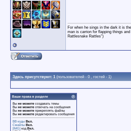
For when he sings in the dark it is th
man is carrion for flapping things an
Rattlesnake Rattles")
Здесь присутствуют: 1
(пользователей - 0 , гостей - 1)
Ваши права в разделе
Вы
не можете
создавать темы
Вы
не можете
отвечать на сообщения
Вы
не можете
прикреплять файлы
Вы
не можете
редактировать сообщения
BB коды
Вкл.
Смайлы
Вкл.
[IMG]
код
Вкл.