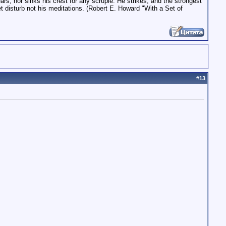
ars, nor sinks his crest for any scruple. He strikes, and the strongest
et disturb not his meditations. (Robert E. Howard "With a Set of
#
13