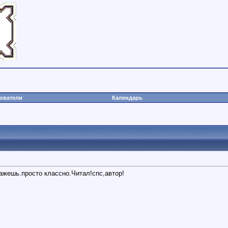
ователи
Календарь
кажешь.просто классно.Читал!спс,автор!