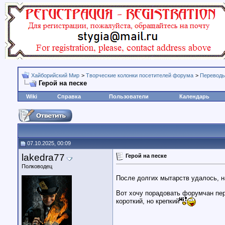
Хайборийский Мир
>
Творческие колонки посетителей форума
>
Переводы
Герой на песке
Wiki
Справка
Пользователи
Календарь
07.10.2025, 00:09
lakedra77
Герой на песке
Полководец
После долгих мытарств удалось, н
Вот хочу порадовать форумчан пер
короткий, но крепкий