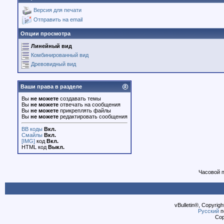
Версия для печати
Отправить на email
Опции просмотра
Линейный вид
Комбинированный вид
Древовидный вид
Ваши права в разделе
Вы
не можете
создавать темы
Вы
не можете
отвечать на сообщения
Вы
не можете
прикреплять файлы
Вы
не можете
редактировать сообщения
BB коды
Вкл.
Смайлы
Вкл.
[IMG]
код
Вкл.
HTML код
Выкл.
Часовой 
vBulletin®, Copyrigh
Русский
п
Cop