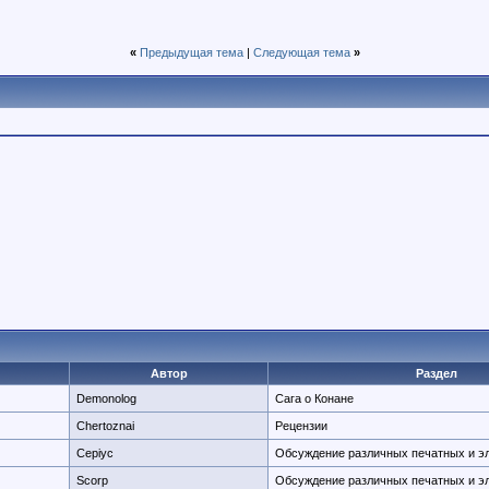
«
Предыдущая тема
|
Следующая тема
»
Автор
Раздел
Demonolog
Сага о Конане
Chertoznai
Рецензии
Cepiyc
Обсуждение различных печатных и э
Scorp
Обсуждение различных печатных и э