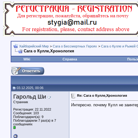
Хайборийский Мир
>
Сага о Бессмертных Героях
>
Сага о Кулле и Рыжей 
Сага о Кулле,Хронология
Wiki
Справка
Польз
03.12.2025, 00:06
Гарольд Ши
Re: Сага о Кулле,Хронология
Странник
Интересно. почему Кулл не заинте
Регистрация: 22.11.2022
Сообщения: 103
Поблагодарил(а): 9
Поблагодарили 7 раз(а) в 7
сообщениях