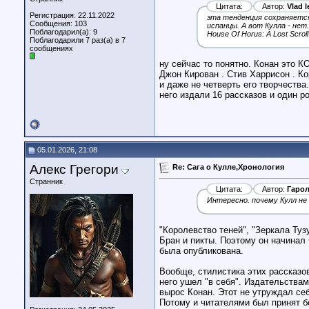
Цитата:
Автор:
Vlad l
Регистрация: 22.11.2022
эта тенденция сохраняется
Сообщения: 103
испанцы. А вот Кулла - нет
Поблагодарил(а): 9
House Of Horus: A Lost Scroll 
Поблагодарили 7 раз(а) в 7
сообщениях
ну сейчас то понятно. Конан это 
Джон Кирован . Стив Харрисон . К
и даже не четверть его творчества
него издали 16 рассказов и один р
05.01.2026, 21:08
Алекс Грегори
Re: Сага о Кулле,Хронология
Странник
Цитата:
Автор:
Гаро
Интересно. почему Кулл не 
"Королевство теней", "Зеркала Туз
Бран и пикты. Поэтому он начинал 
была опубликована.
Вообще, стилистика этих рассказо
него ушел "в себя". Издательства
вырос Конан. Этот не утруждал се
Потому и читателями был принят б