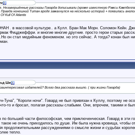
ev
. Незавершённые рассказы Говарда дописывали (кроме известного Рэмси Кэмпбелла
. Правда нонешний Титан вроде замахнулся на несколько историй + появилась англо
Of Kull Of Atlantis
КОНАН . в массовой культуре.. а Кулл. Бран Мак Морн. Соломон Кейн. Д
ормак Фицджеффри. и многие многие другние. просто герои старых расс
..Но он стал медийным феноменом. но это сейчас. А тогда? конан был н
оман.
льд Ши
заинтересовал издателей? Всего два рассказа вышло. ( при жизни Говарда)
ун-Туна", "Короли ночи". Говард не был привязан к Куллу, поэтому не ос
что-то и бросал, полагая рассказы слабыми. Они, впрочем, такими и были
в по большей части философская, чем приключенческая. Говард в эти г
м такое не очень приходилось по душе. Им была нужна кровища, чтобы о
бя продолжительными рассуждениями о смысле жизни и судьбах королев
олее тепло.