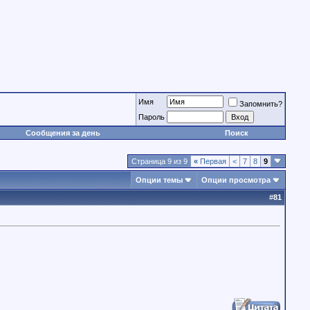
Имя
Запомнить?
Пароль
Сообщения за день
Поиск
Страница 9 из 9
«
Первая
<
7
8
9
Опции темы
Опции просмотра
#
81