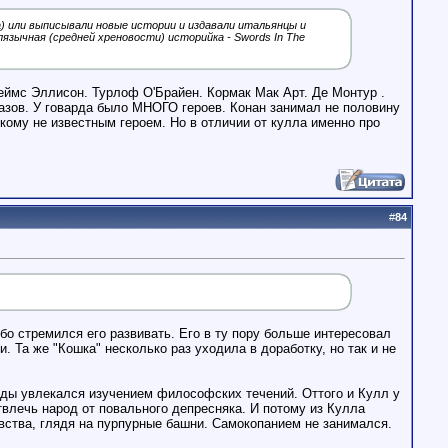
) или выписывали новые истории и издавали итальянцы и
лязычная (средней хреновости) историйка - Swords In The
жеймс Эллисон. Турлоф О'Брайен. Кормак Мак Арт. Де Монтур .
казов. У говарда было МНОГО героев. Конан занимал не половину
икому не известным героем. Но в отличии от кулла именно про
#
84
обо стремился его развивать. Его в ту пору больше интересовал
. Та же "Кошка" несколько раз уходила в доработку, но так и не
оды увлекался изучением философских течений. Оттого и Кулл у
твлечь народ от повального депресняка. И потому из Кулла
ства, глядя на пурпурные башни. Самокопанием не занимался.