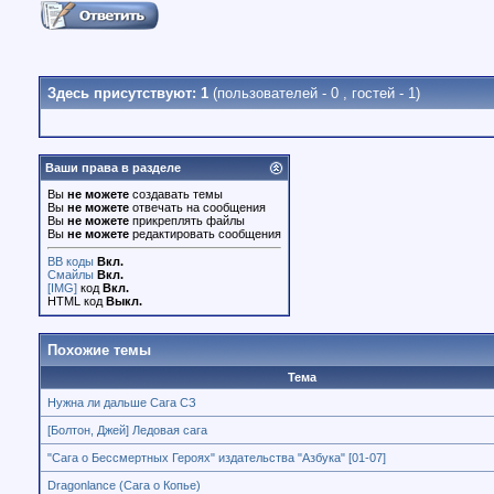
Здесь присутствуют: 1
(пользователей - 0 , гостей - 1)
Ваши права в разделе
Вы
не можете
создавать темы
Вы
не можете
отвечать на сообщения
Вы
не можете
прикреплять файлы
Вы
не можете
редактировать сообщения
BB коды
Вкл.
Смайлы
Вкл.
[IMG]
код
Вкл.
HTML код
Выкл.
Похожие темы
Тема
Нужна ли дальше Сага СЗ
[Болтон, Джей] Ледовая сага
"Сага о Бессмертных Героях" издательства "Азбука" [01-07]
Dragonlance (Сага о Копье)