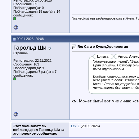
Регистрация: 24.05.2025
Сообщения: 69
Поблагодарил(а): 0
Поблагодарили 19 раз(а) в 14
сообщениях
Последний раз редактировалось Алекс Гр
09.01.2026, 20:08
Гарольд Ши
Re: Сага о Кулле,Хронология
Странник
Цитата:
Автор:
Алекс
Регистрация: 22.11.2022
"Королевство теней", "Зерк
Сообщения: 103
Бран и пикты. Поэтому он н
Поблагодарил(а): 9
была опубликована.
Поблагодарили 7 раз(а) в 7
сообщениях
Вообще, стилистика этих р
него ушел "в себя". Издате
Конан. Этот не утруждал с
читателями был принят бо
хм. Может быть! вот мне лично кст
Этот пользователь
Lex Z
(20.05.2026)
поблагодарил Гарольд Ши за
это полезное сообщение: