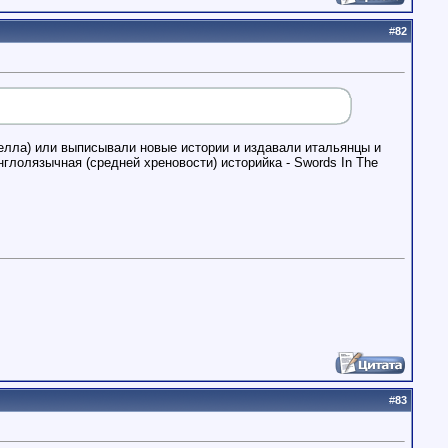
#
82
елла) или выписывали новые истории и издавали итальянцы и
глолязычная (средней хреновости) историйка - Swords In The
#
83