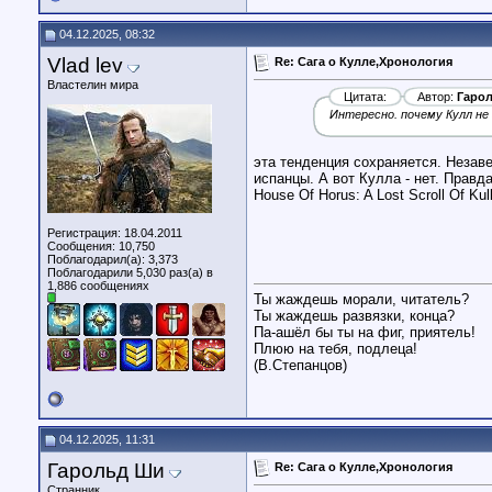
04.12.2025, 08:32
Vlad lev
Re: Сага о Кулле,Хронология
Властелин мира
Цитата:
Автор:
Гаро
Интересно. почему Кулл не 
эта тенденция сохраняется. Незав
испанцы. А вот Кулла - нет. Правд
House Of Horus: A Lost Scroll Of Kull
Регистрация: 18.04.2011
Сообщения: 10,750
Поблагодарил(а): 3,373
Поблагодарили 5,030 раз(а) в
1,886 сообщениях
Ты жаждешь морали, читатель?
Ты жаждешь развязки, конца?
Па-ашёл бы ты на фиг, приятель!
Плюю на тебя, подлеца!
(В.Степанцов)
04.12.2025, 11:31
Гарольд Ши
Re: Сага о Кулле,Хронология
Странник