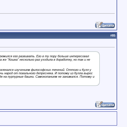
#
85
стремился его развивать. Его в ту пору больше интересовал
 же "Кошка" несколько раз уходила в доработку, но так и не
увлекался изучением философских течений. Оттого и Кулл у
чь народ от повального депресняка. И потому из Кулла вырос
я на пурпурные башни. Самокопанием не занимался. Потому и