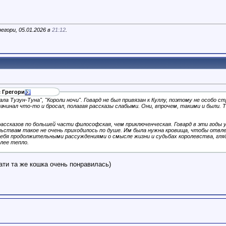
егори, 05.01.2026 в
21:12
.
 Грегори
ала Тузун-Туна", "Короли ночи". Говард не был привязан к Куллу, поэтому не особо 
ачинал что-то и бросал, полагая рассказы слабыми. Они, впрочем, такими и были. Та
ассказов по большей части философская, чем приключенческая. Говард в эти годы 
льствам такое не очень приходилось по душе. Им была нужна кровища, чтобы отвле
ебя продолжительными рассуждениями о смысле жизни и судьбах королевства, гляд
лее тепло.
ати та же кошка очень понравилась)