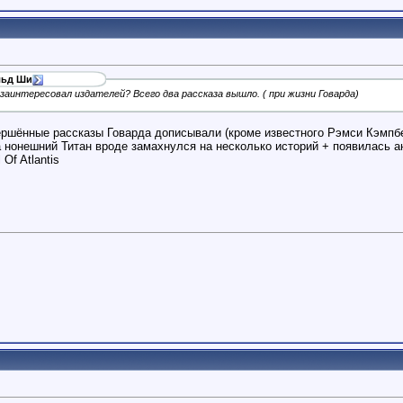
льд Ши
заинтересовал издателей? Всего два рассказа вышло. ( при жизни Говарда)
ершённые рассказы Говарда дописывали (кроме известного Рэмси Кэмпб
а нонешний Титан вроде замахнулся на несколько историй + появилась ан
 Of Atlantis