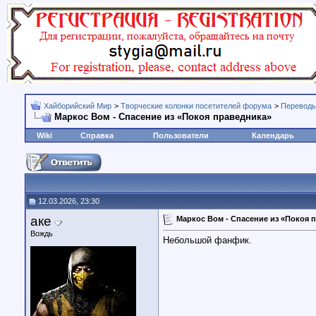
Хайборийский Мир
>
Творческие колонки посетителей форума
>
Переводы
Маркос Вом - Спасение из «Покоя праведника»
Wiki
Справка
Пользователи
Календарь
12.03.2026, 23:30
аке
Маркос Вом - Спасение из «Покоя 
Вождь
Небольшой фанфик.