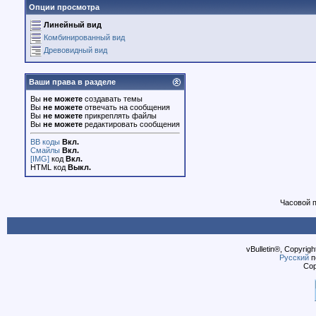
Опции просмотра
Линейный вид
Комбинированный вид
Древовидный вид
Ваши права в разделе
Вы
не можете
создавать темы
Вы
не можете
отвечать на сообщения
Вы
не можете
прикреплять файлы
Вы
не можете
редактировать сообщения
BB коды
Вкл.
Смайлы
Вкл.
[IMG]
код
Вкл.
HTML код
Выкл.
Часовой 
vBulletin®, Copyrigh
Русский
п
Cop