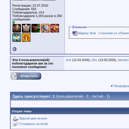
Регистрация: 22.07.2010
Сообщения: 554
Поблагодарил(а): 414
Поблагодарили 1,254 раз(а) в 256
сообщениях
Вложения
Маркос Вом - Спасение из «Покоя
Эти 4 пользователя(ей)
ArK
(12.03.2026),
Elric
(13.03.2026),
lakedra
поблагодарили аке за это
полезное сообщение:
«
Предыдущ
Здесь присутствуют: 1
(пользователей - 0 , гостей - 1)
Опции темы
Версия для печати
Отправить на email