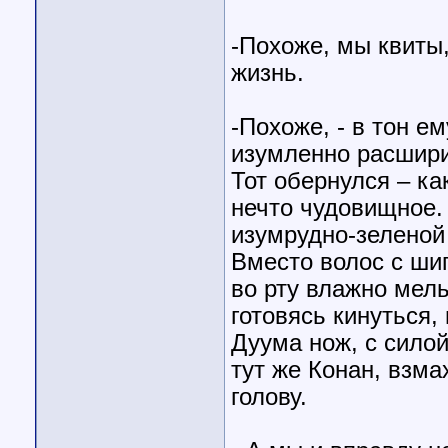
-Похоже, мы квиты,
жизнь.
-Похоже, - в тон ем
изумленно расширил
Тот обернулся – ка
нечто чудовищное.
изумрудно-зеленой
Вместо волос с ши
во рту влажно мел
готовясь кинуться,
Дуума нож, с силой
тут же Конан, взм
голову.