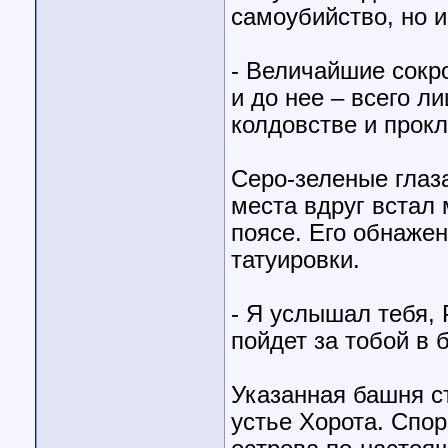
самоубийство, но и
- Величайшие сокр
и до нее – всего л
колдовстве и прок
Серо-зеленые глаза
места вдруг встал 
поясе. Его обнаже
татуировки.
- Я услышал тебя, 
пойдет за тобой в
Указанная башня с
устье Хорота. Спор