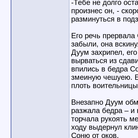
-Тебе не долго ост
произнес он, - скор
разминуться в подз
Его речь прервала 
забыли, она вскину
Дуум захрипел, его
вырваться из сдави
впились в бедра Со
змеиную чешуею. Е
плоть воительницы
Внезапно Дуум обм
разжала бедра – и 
торчала рукоять м
ходу выдернул кли
Соню от оков.