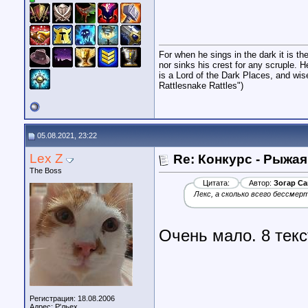
For when he sings in the dark it is t
nor sinks his crest for any scruple. H
is a Lord of the Dark Places, and wis
Rattlesnake Rattles")
05.08.2021, 23:22
Lex Z
Re: Конкурс - Рыжая
The Boss
Цитата:
Автор:
Зогар Са
Лекс, а сколько всего бессмер
Очень мало. 8 текс
Регистрация: 18.08.2006
Адрес: Р'льех