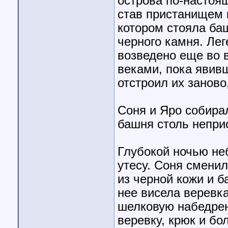
острова по-настоя
став пристанищем 
котором стояла баш
черного камня. Ле
возведено еще во 
веками, пока явив
отстроил их заново
Соня и Яро собира
башня столь непри
Глубокой ночью не
утесу. Соня смени
из черной кожи и б
нее висела веревка
шелковую набедрен
веревку, крюк и бо