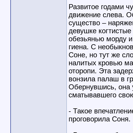
Развитое годами ч
движение слева. О
существо – наряжен
девушке когтистые
обезьянью морду и
гиена. С необыкно
Соне, но тут же сл
налитых кровью ма
оторопи. Эта заде
вонзила палаш в г
Обернувшись, она 
сматывавшего свою
- Такое впечатлени
проговорила Соня.