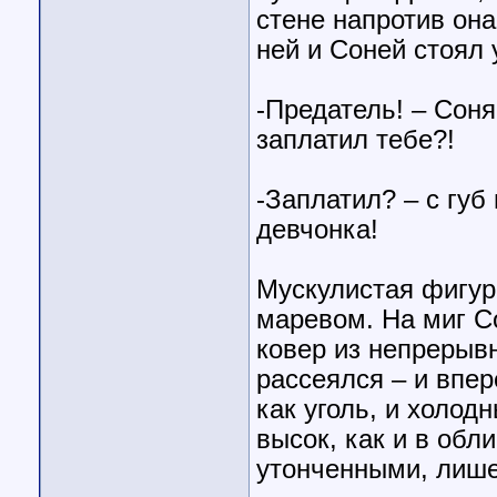
стене напротив он
ней и Соней стоял
-Предатель! – Соня
заплатил тебе?!
-Заплатил? – с губ
девчонка!
Мускулистая фигу
маревом. На миг Со
ковер из непрерыв
рассеялся – и впе
как уголь, и холод
высок, как и в обл
утонченными, лише