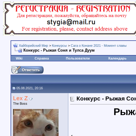
Хайборийский Мир
>
Конкурсы
>
Сага о Конане 2021 - Момент славы
Конкурс - Рыжая Соня и Тулса Дуум
Wiki
Справка
Пользователи
Календарь
05.08.2021, 20:16
Lex Z
Конкурс - Рыжая Со
The Boss
Рыжа