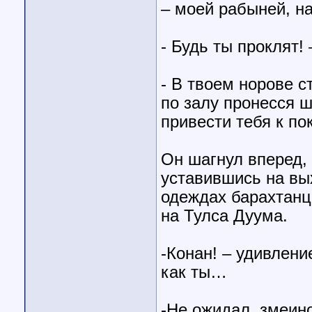
– моей рабыней, 
- Будь ты проклят! 
- В твоем норове ст
по залу пронесся ш
привести тебя к по
Он шагнул вперед, 
уставившись на вых
одеждах барахтанц
на Тулса Дуума.
-Конан! – удивлени
как ты…
-Не ожидал, змеин