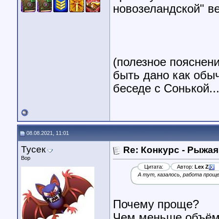
новозеландской" в
(полезное пояснен
быть дано как обыч
беседе с Сонькой...
08.08.2021, 11:01
Тусек
Re: Конкурс - Рыжая
Вор
Цитата:
Автор:
Lex Z
А тут, казалось, работа прощ
Почему проще?
Чем меньше объём,