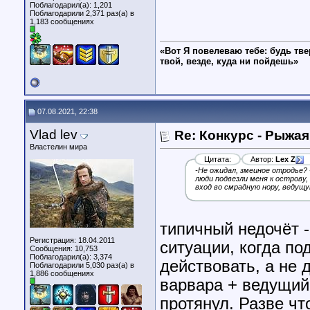
Поблагодарил(а): 1,201
Поблагодарили 2,371 раз(а) в
1,183 сообщениях
«Вот Я повелеваю тебе: будь тве
твой, везде, куда ни пойдешь»
07.08.2021, 22:38
Vlad lev
Re: Конкурс - Рыжая
Властелин мира
Цитата:
Автор:
Lex Z
-Не ожидал, змеиное отродье? 
люди подвезли меня к острову,
вход во смрадную нору, ведущу
типичный недочёт -
Регистрация: 18.04.2011
ситуации, когда по
Сообщения: 10,753
Поблагодарил(а): 3,374
действовать, а не 
Поблагодарили 5,030 раз(а) в
1,886 сообщениях
варвара + ведущий 
протянул. Разве чт