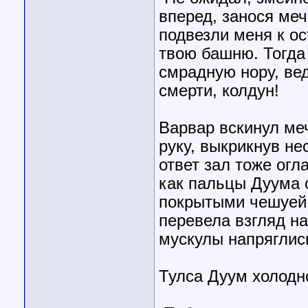
вперед, занося меч
подвезли меня к ос
твою башню. Тогда 
смрадную нору, вед
смерти, колдун!
Варвар вскинул ме
руку, выкрикнув н
ответ зал тоже огл
как пальцы Дуума 
покрытыми чешуей
перевела взгляд на
мускулы напряглись
Тулса Дуум холодн