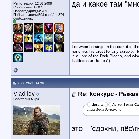
да и какое там "мн
Регистрация: 12.01.2009
Сообщения: 4,607
Поблагодарил(а): 391
Поблагодарили 593 раз(а) в 374
сообщениях
For when he sings in the dark it is t
nor sinks his crest for any scruple. H
is a Lord of the Dark Places, and wis
Rattlesnake Rattles")
08.08.2021, 14:38
Vlad lev
Re: Конкурс - Рыжая
Властелин мира
Цитата:
Автор:
Зогар Са
пара фраз буквально
это - "сдохни, пёс\