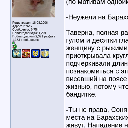
(по мотивам однои
-Неужели на Барах
Регистрация: 18.08.2006
Адрес: Р'льех
Сообщения: 6,754
Таверна, полная р
Поблагодарил(а): 1,201
Поблагодарили 2,371 раз(а) в
гулом и десятки г
1,183 сообщениях
женщину с рыжими 
приоткрывала кругл
подчеркивали длин
познакомиться с э
висевший на поясе 
жизнью, потому чт
бандитке.
-Ты не права, Соня
места на Барахских
живут. Нападение 