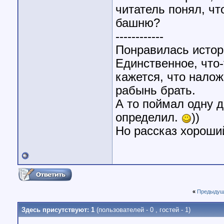
читатель понял, ч
башню?
------------
Понравилась истор
Единственное, что-
кажется, что налож
рабынь брать.
А то поймал одну д
определил.
))
Но рассказ хороший
«
Предыдущ
Здесь присутствуют: 1
(пользователей - 0 , гостей - 1)