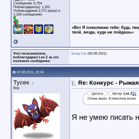
Сообщения: 6,754
Поблагодарил(а): 1,201
Поблагодарили 2,371 раз(а) в
1,183 сообщениях
«Вот Я повелеваю тебе: будь тве
твой, везде, куда ни пойдешь»
Этот пользователь
Зогар Саг
(05.08.2021)
поблагодарил Lex Z за это
полезное сообщение:
07.08.2021, 20:34
Тусек
Re: Конкурс - Рыжая
Вор
Цитата:
Автор:
Lex Z
Очень мало. 8 текстов всего.
Я не умею писать 