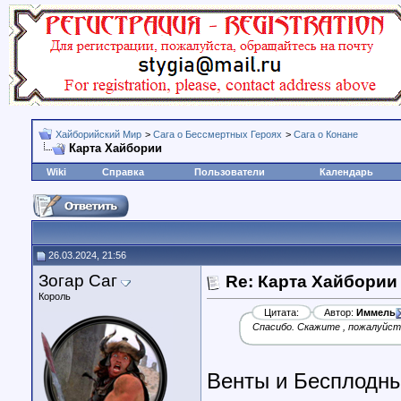
Хайборийский Мир
>
Сага о Бессмертных Героях
>
Сага о Конане
Карта Хайбории
Wiki
Справка
Пользователи
Календарь
26.03.2024, 21:56
Зогар Саг
Re: Карта Хайбории
Король
Цитата:
Автор:
Иммель
Спасибо. Скажите , пожалуйста
Венты и Бесплодны