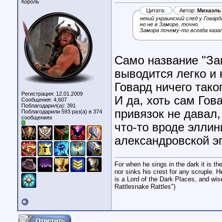
Король
Цитата:
Автор:
Михаэль
некий украинский след у Говар
но не в Заморе, точно.
Замора почему-то всегда каза
Само название "Зам
выводится легко и 
Говард ничего тако
Регистрация: 12.01.2009
И да, хоть сам Гов
Сообщения: 4,607
Поблагодарил(а): 391
привязок не давал,
Поблагодарили 593 раз(а) в 374
сообщениях
что-то вроде эллин
александровской э
For when he sings in the dark it is t
nor sinks his crest for any scruple. H
is a Lord of the Dark Places, and wis
Rattlesnake Rattles")