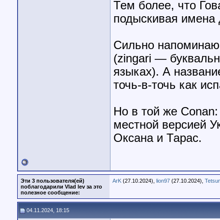
Тем более, что Гов
подыскивая имена
Сильно напоминающ
(zingari — букваль
языках). А названи
точь-в-точь как ис
Но в той же Conan:
местной версией У
Оксана и Тарас.
Эти 3 пользователя(ей)
ArK
(27.10.2024),
lion97
(27.10.2024),
Tetsu
поблагодарили Vlad lev за это
полезное сообщение:
04.11.2024, 18:15