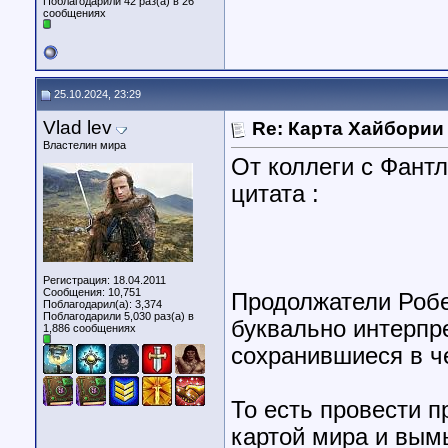
Поблагодарили 42 раз(а) в 26
сообщениях
25.10.2024, 23:29
Vlad lev
Re: Карта Хайбории
Властелин мира
От коллеги с Фантл
цитата :
Регистрация: 18.04.2011
Сообщения: 10,751
Продолжатели Робе
Поблагодарил(а): 3,374
Поблагодарили 5,030 раз(а) в
буквально интерпр
1,886 сообщениях
сохранившиеся в ч
То есть провести 
картой мира и вы