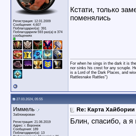
Кстати, только зам
поменялись
Регистрация: 12.01.2009
Сообщения: 4,607
Поблагодарил(а): 391
Поблагодарили 593 раз(а) в 374
сообщениях
For when he sings in the dark it is t
nor sinks his crest for any scruple. H
is a Lord of the Dark Places, and wis
Rattlesnake Rattles")
27.03.2024, 05:55
Иммель
Re: Карта Хайбории
Заблокирован
Блин, спасибо, а я
Регистрация: 21.06.2019
Адрес: г. Воронеж
Сообщения: 189
Поблагодарил(а): 13