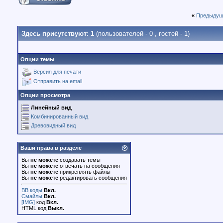
«
Предыдущ
Здесь присутствуют: 1
(пользователей - 0 , гостей - 1)
Опции темы
Версия для печати
Отправить на email
Опции просмотра
Линейный вид
Комбинированный вид
Древовидный вид
Ваши права в разделе
Вы
не можете
создавать темы
Вы
не можете
отвечать на сообщения
Вы
не можете
прикреплять файлы
Вы
не можете
редактировать сообщения
BB коды
Вкл.
Смайлы
Вкл.
[IMG]
код
Вкл.
HTML код
Выкл.