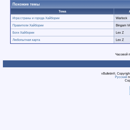
Похожие темы
Тема
Игра:страны и города Хайбории
Warlock
Правители Хайбории
Bingam Vi
Боги Хайбории
Lex Z
Любопытная карта
Lex Z
Часовой 
vBulletin®, Copyrigh
Русский
п
Cop