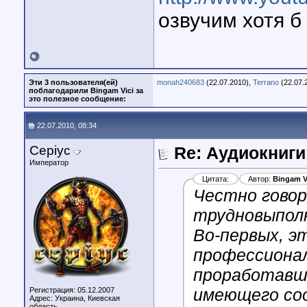
озвучим хотя б 
Эти 3 пользователя(ей)
monah240683
(22.07.2010),
Terrano
(22.07.
поблагодарили Bingam Vici за
это полезное сообщение:
22.07.2010, 08:34
Cepiyc
Re: Аудиокниги
Император
Цитата:
Автор:
Bingam V
Честно говор
трудновыпол
Во-первых, э
профессионал
проработавши
имеющего со
Регистрация: 05.12.2007
Адрес: Украина, Киевская
область