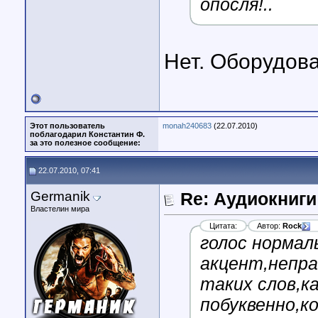
опосля!..
Нет. Оборудова
Этот пользователь
monah240683
(22.07.2010)
поблагодарил Константин Ф.
за это полезное сообщение:
22.07.2010, 07:41
Germanik
Re: Аудиокниги
Властелин мира
Цитата:
Автор:
Rock
голос нормал
акцент,непра
таких слов,к
побуквенно,ко