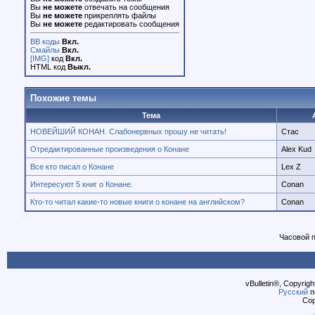
Вы
не можете
отвечать на сообщения
Вы
не можете
прикреплять файлы
Вы
не можете
редактировать сообщения
BB коды
Вкл.
Смайлы
Вкл.
[IMG]
код
Вкл.
HTML код
Выкл.
Похожие темы
Тема
НОВЕЙШИЙ КОНАН. Слабонервных прошу не читать!
Стас
Отредактированные произведения о Конане
Alex Kud
Все кто писал о Конане
Lex Z
Интересуют 5 книг о Конане.
Conan
Кто-то читал какие-то новые книги о конане на английском?
Conan
Часовой 
vBulletin®, Copyrigh
Русский
п
Cop