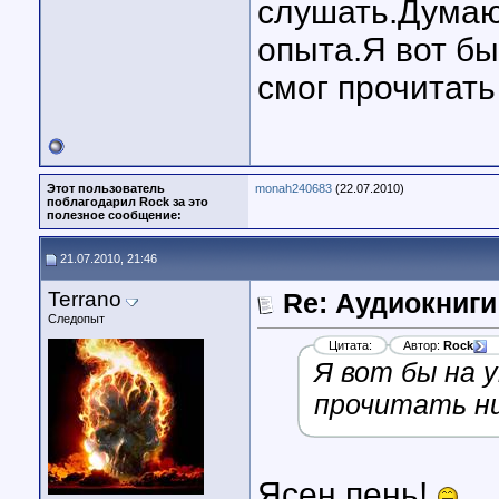
слушать.Думаю
опыта.Я вот бы
смог прочитать
Этот пользователь
monah240683
(22.07.2010)
поблагодарил Rock за это
полезное сообщение:
21.07.2010, 21:46
Terrano
Re: Аудиокниги
Следопыт
Цитата:
Автор:
Rock
Я вот бы на 
прочитать н
Ясен пень!