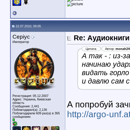
22.07.2010, 09:05
Cepiyc
Re: Аудиокниги
Император
Цитата:
Автор:
monah24
А так - : из
начинаю удар
видать горло
и давлю сам с
Регистрация: 05.12.2007
Адрес: Украина, Киевская
А попробуй зач
область
Сообщения: 2,441
Поблагодарил(а): 2,136
http://argo-unf.
Поблагодарили 609 раз(а) в 365
сообщениях