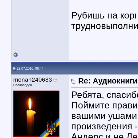
Рубишь на корн
трудновыполни
22.07.2010, 08:44
monah240683
Re: Аудиокниги
Полководец
Ребята, спасиб
Поймите правил
вашими ушами 
произведения -
Андерс и не Ле