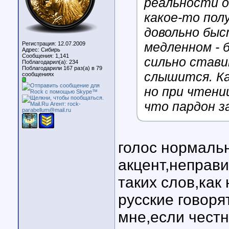
реальности о
какое-то пол
довольно быс
медленном - 
Регистрация: 12.07.2009
Адрес: Сибирь
Сообщения: 1,141
сильно стави
Поблагодарил(а): 234
Поблагодарили 167 раз(а) в 79
слышится. Ка
сообщениях
но при чтени
что пардон за
голос нормаль
акцент,неправ
таких слов,как
русские говоря
мне,если честн