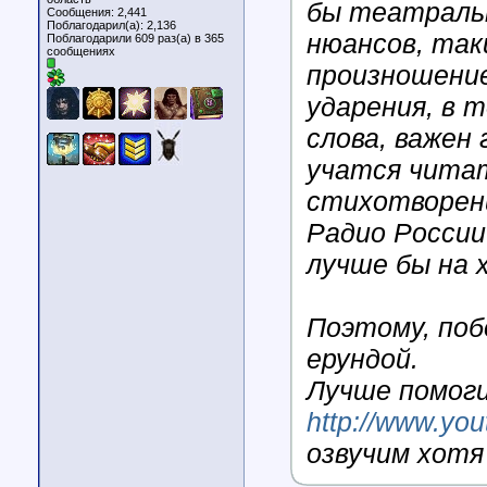
бы театраль
Сообщения: 2,441
Поблагодарил(а): 2,136
нюансов, так
Поблагодарили 609 раз(а) в 365
сообщениях
произношение
ударения, в 
слова, важен 
учатся читат
стихотворени
Радио России
лучше бы на 
Поэтому, поб
ерундой.
Лучше помоги
http://www.y
озвучим хотя