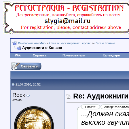
Хайборийский Мир
>
Сага о Бессмертных Героях
>
Сага о Конане
Аудиокниги о Конане
Wiki
Справка
Пользователи
Календарь
21.07.2010, 20:52
Rock
Re: Аудиокниги
Атаман
Цитата:
Автор:
monah24
...Должен ска
высоко звучит