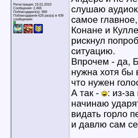
Регистрация: 15.01.2010
слушаю аудиокн
Сообщения: 2,465
Поблагодарил(а): 969
Поблагодарили 625 раз(а) в 439
самое главное,
сообщениях
Конане и Кулле
рискнул попроб
ситуацию.
Впрочем - да, 
нужна хотя бы 
что нужен голо
А так -
: из-з
начинаю ударят
видать горло 
и давлю сам се