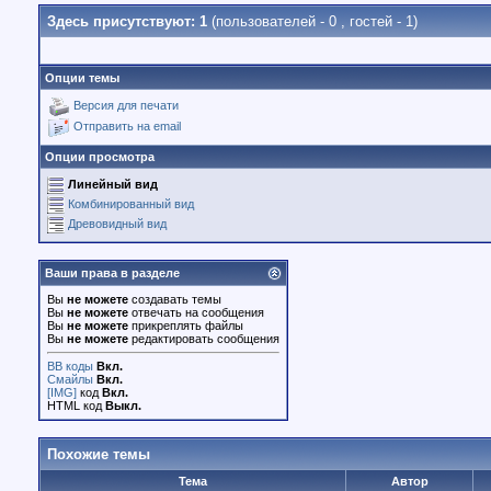
Здесь присутствуют: 1
(пользователей - 0 , гостей - 1)
Опции темы
Версия для печати
Отправить на email
Опции просмотра
Линейный вид
Комбинированный вид
Древовидный вид
Ваши права в разделе
Вы
не можете
создавать темы
Вы
не можете
отвечать на сообщения
Вы
не можете
прикреплять файлы
Вы
не можете
редактировать сообщения
BB коды
Вкл.
Смайлы
Вкл.
[IMG]
код
Вкл.
HTML код
Выкл.
Похожие темы
Тема
Автор