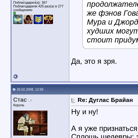
продолжателе
Поблагодарил(а): 367
Поблагодарили 425 раз(а) в 277
сообщениях
же фэнов Гов
Мура и Джорд
худших могут
стоит приду
Да, это я зря.
26.02.2008, 12:56
Стас
Re: Дуглас Брайан
Король
Ну и ну!
А я уже признатьс
Сплошь шедевры: за