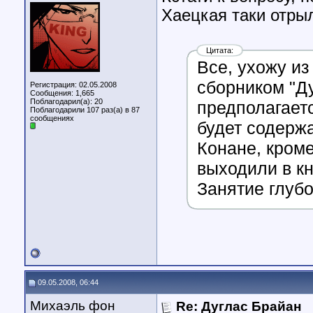
Хаецкая таки отры
Цитата:
Все, ухожу из
сборником "Ду
Регистрация: 02.05.2008
Сообщения: 1,665
Поблагодарил(а): 20
предполагаетс
Поблагодарили 107 раз(а) в 87
сообщениях
будет содержа
Конане, кроме
выходили в кн
Занятие глубо
09.05.2008, 06:44
Михаэль фон
Re: Дуглас Брайан