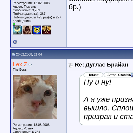
Регистрация: 12.02.2008
бр.)
Адрес: Тюмень
Сообщения: 3,769
Поблагодарил(а): 367
Поблагодарили 425 раз(а) в 277
сообщениях
26.02.2008, 21:04
Lex Z
Re: Дуглас Брайан
The Boss
Цитата:
Автор:
Стас666
Ну и ну!
А я уже приз
вышло. Сплош
призрак и ста
Регистрация: 18.08.2006
Адрес: Р'льех
Сообщения: 6,754