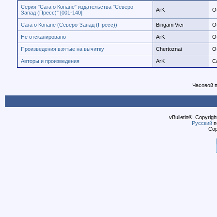
Серия "Сага о Конане" издательства "Северо-
ArK
О
Запад (Пресс)" [001-140]
Сага о Конане (Северо-Запад (Пресс))
Bingam Vici
О
Не отсканировано
ArK
О
Произведения взятые на вычитку
Chertoznai
О
Авторы и произведения
ArK
С
Часовой 
vBulletin®, Copyrigh
Русский
п
Cop