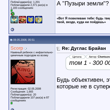
А "Пузыри земли"?
Поблагодарил(а): 1,201
Поблагодарили 2,371 раз(а) в
1,183 сообщениях
«Вот Я повелеваю тебе: будь тве
твой, везде, куда ни пойдешь»
09.05.2008, 05:51
Scorp
Re: Дуглас Брайан
Наивный ребенок с инфантильно-
циничным подходом ко всему
Цитата:
Автор:
Chertozn
том 1 - 300 0
Будь объективен, э
которые не в супер
Регистрация: 02.05.2008
Сообщения: 1,665
Поблагодарил(а): 20
Поблагодарили 107 раз(а) в 87
сообщениях