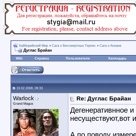
Хайборийский Мир
>
Сага о Бессмертных Героях
>
Сага о Конане
Дуглас Брайан
Wiki
Справка
Пользователи
Календарь
19.02.2008, 09:33
Warlock
Re: Дуглас Брайан
Grand Magus
Дегенеративнное и
несуществуют,вот и
А по поводу измер