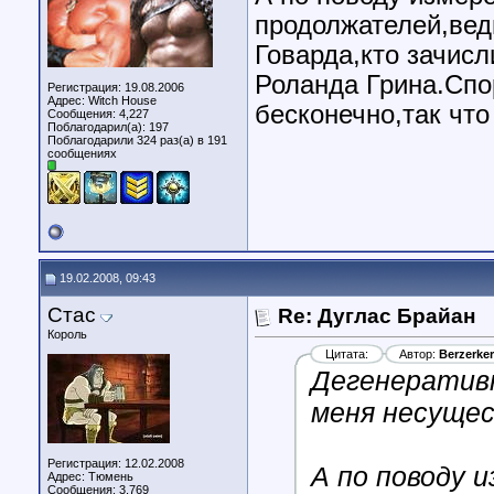
продолжателей,вед
Говарда,кто зачис
Роланда Грина.Спо
Регистрация: 19.08.2006
Адрес: Witch House
бесконечно,так что
Сообщения: 4,227
Поблагодарил(а): 197
Поблагодарили 324 раз(а) в 191
сообщениях
19.02.2008, 09:43
Стас
Re: Дуглас Брайан
Король
Цитата:
Автор:
Berzerker
Дегенеративн
меня несущес
Регистрация: 12.02.2008
А по поводу 
Адрес: Тюмень
Сообщения: 3,769