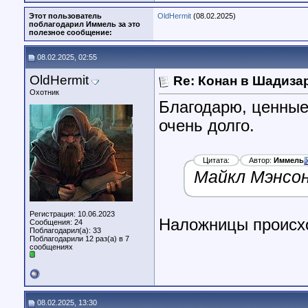
Этот пользователь
OldHermit
(08.02.2025)
поблагодарил Иммель за это
полезное сообщение:
08.02.2025, 02:55
OldHermit
Re: Конан в Шадиза
Охотник
Благодарю, ценные
очень долго.
Цитата:
Автор:
Иммель
Майкл Мэнсон
Регистрация: 10.06.2023
Наложницы происх
Сообщения: 24
Поблагодарил(а): 33
Поблагодарили 12 раз(а) в 7
сообщениях
08.02.2025, 13:30