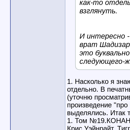
как-то отдель
взглянуть.
И интересно -
врат Шадизара
это буквально
следующего-ж
1. Насколько я зн
отдельно. В печатн
(уточню просматрива
произведение "про 
выделялись. Итак 
1. Том №19.КОНАН 
Крис Уэйнрайт. Тиг