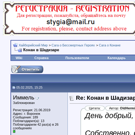
Хайборийский Мир
>
Сага о Бессмертных Героях
>
Сага о Конане
Конан в Шадизаре
Wiki
Справка
Пользователи
Календарь
05.02.2025, 15:25
Иммель
Re: Конан в Шадиза
Заблокирован
Цитата:
Автор:
OldHermi
Регистрация: 21.06.2019
День добрый,
Адрес: г. Воронеж
Сообщения: 189
Поблагодарил(а): 13
Поблагодарили 42 раз(а) в 26
сообщениях
Собственно, 