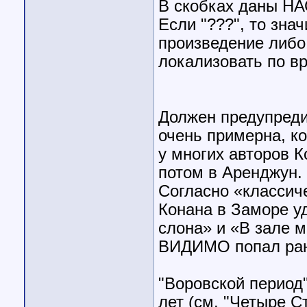
В скобках даны Н
Если "???", то знач
произведение либо
локализовать по в
Должен предупреди
очень примерна, к
у многих авторов 
потом в Аренджун.
Согласно «классич
Конана в Заморе у
слона» и «В зале 
ВИДИМО попал рань
"Воровской период"
лет (см. "Четыре С