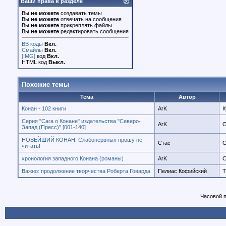
Ваши права в разделе
Вы
не можете
создавать темы
Вы
не можете
отвечать на сообщения
Вы
не можете
прикреплять файлы
Вы
не можете
редактировать сообщения
BB коды
Вкл.
Смайлы
Вкл.
[IMG]
код
Вкл.
HTML код
Выкл.
Похожие темы
Тема
Автор
Конан - 102 книги
ArK
К
Серия "Сага о Конане" издательства "Северо-
ArK
О
Запад (Пресс)" [001-140]
НОВЕЙШИЙ КОНАН. Слабонервных прошу не
Стас
С
читать!
хронология западного Конана (романы)
ArK
С
Важно: продолжение творчества Роберта Говарда
Пелиас Кофийский
Т
Часовой 