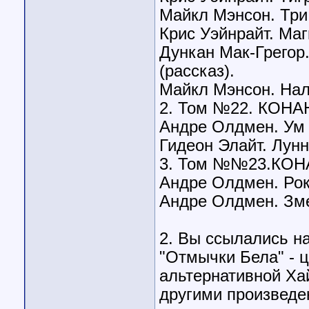
Майкл Мэнсон. Три 
Крис Уэйнрайт. Маг
Дункан Мак-Грегор
(рассказ).
Майкл Мэнсон. Hал
2. Том №22. КОНАН
Андре Олдмен. Ум н
Гидеон Элайт. Лунн
3. Том №№23.КОНА
Андре Олдмен. Роко
Андре Олдмен. Зме
2. Вы ссылались н
"Отмычки Бела" - 
альтернативной Ха
другими произведе