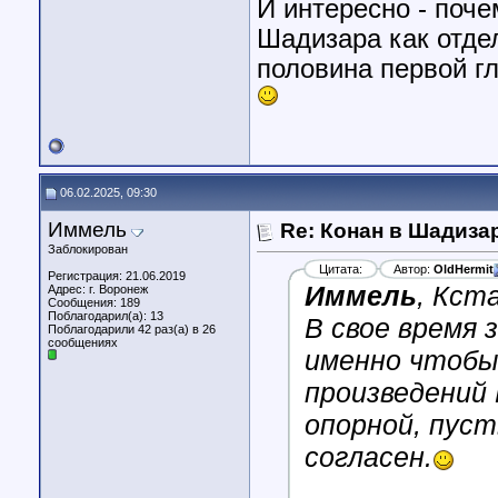
И интересно - поче
Шадизара как отде
половина первой г
06.02.2025, 09:30
Иммель
Re: Конан в Шадиза
Заблокирован
Цитата:
Автор:
OldHermit
Регистрация: 21.06.2019
Иммель
, Кст
Адрес: г. Воронеж
Сообщения: 189
Поблагодарил(а): 13
В свое время
Поблагодарили 42 раз(а) в 26
сообщениях
именно чтобы
произведений 
опорной, пуст
согласен.