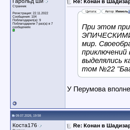
Гарольд Ши
Re: Конан в Шадиза
Странник
Цитата:
Автор:
Иммель
Регистрация: 22.11.2022
Сообщения: 104
Поблагодарил(а): 9
Поблагодарили 7 раз(а) в 7
При этом при
сообщениях
ЭПИЧЕСКИМИ, 
мир. Своеобр
приключений 
выделялись ка
том №22 "Баг
У Перумова вполне
09.07.2026, 19:58
Коста176
Re: Конан в Шадиза