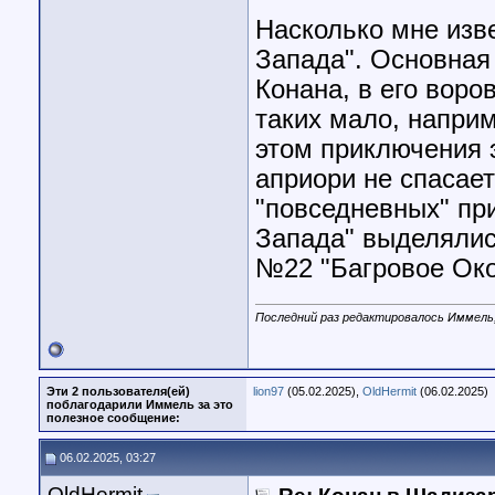
Насколько мне изв
Запада". Основная
Конана, в его воро
таких мало, наприм
этом приключения 
априори не спасае
"повседневных" пр
Запада" выделялис
№22 "Багровое Око
Последний раз редактировалось Иммель,
Эти 2 пользователя(ей)
lion97
(05.02.2025),
OldHermit
(06.02.2025)
поблагодарили Иммель за это
полезное сообщение:
06.02.2025, 03:27
OldHermit