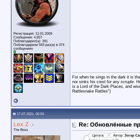
Регистрация: 12.01.2009
Сообщения: 4,607
Поблагодарил(а): 391
Поблагодарили 593 раз(а) в 374
сообщениях
For when he sings in the dark it is t
nor sinks his crest for any scruple. H
is a Lord of the Dark Places, and wis
Rattlesnake Rattles")
17.07.2021, 00:50
Lex Z
Re: Обновлённые п
The Boss
Цитата:
Автор:
Зогар Са