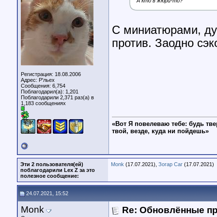
А кто в жюри-то?
С миниатюрами, ду
против. Заодно сэк
Регистрация: 18.08.2006
Адрес: Р'льех
Сообщения: 6,754
Поблагодарил(а): 1,201
Поблагодарили 2,371 раз(а) в
1,183 сообщениях
«Вот Я повелеваю тебе: будь тве
твой, везде, куда ни пойдешь»
Эти 2 пользователя(ей)
Monk
(17.07.2021),
Зогар Саг
(17.07.2021)
поблагодарили Lex Z за это
полезное сообщение:
24.07.2021, 15:52
Monk
Re: Обновлённые п