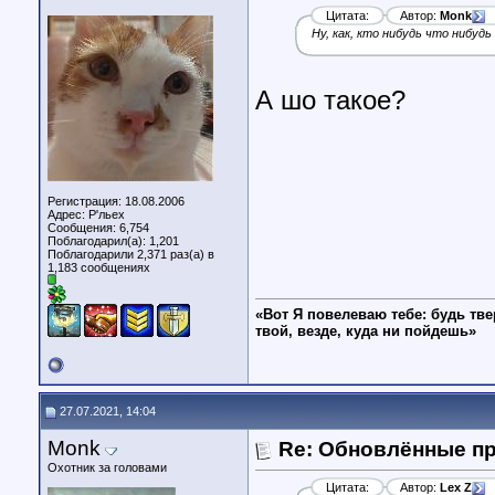
Цитата:
Автор:
Monk
Ну, как, кто нибудь что нибудь
А шо такое?
Регистрация: 18.08.2006
Адрес: Р'льех
Сообщения: 6,754
Поблагодарил(а): 1,201
Поблагодарили 2,371 раз(а) в
1,183 сообщениях
«Вот Я повелеваю тебе: будь тве
твой, везде, куда ни пойдешь»
27.07.2021, 14:04
Monk
Re: Обновлённые п
Охотник за головами
Цитата:
Автор:
Lex Z