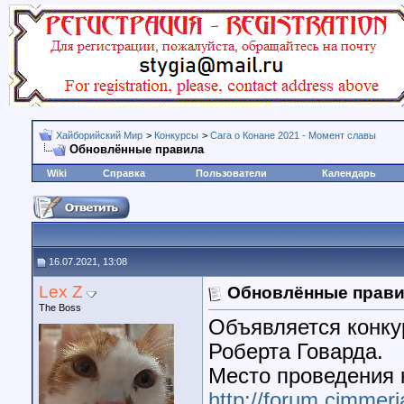
Хайборийский Мир
>
Конкурсы
>
Сага о Конане 2021 - Момент славы
Обновлённые правила
Wiki
Справка
Пользователи
Календарь
16.07.2021, 13:08
Lex Z
Обновлённые прав
The Boss
Объявляется конку
Роберта Говарда.
Место проведения 
http://forum.cimmeri