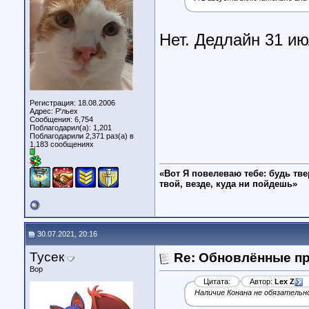
Нет. Дедлайн 31 ию
Регистрация: 18.08.2006
Адрес: Р'льех
Сообщения: 6,754
Поблагодарил(а): 1,201
Поблагодарили 2,371 раз(а) в
1,183 сообщениях
«Вот Я повелеваю тебе: будь тве
твой, везде, куда ни пойдешь»
30.07.2021, 20:16
Тусек
Re: Обновлённые п
Вор
Цитата:
Автор:
Lex Z
Наличие Конана не обязательно