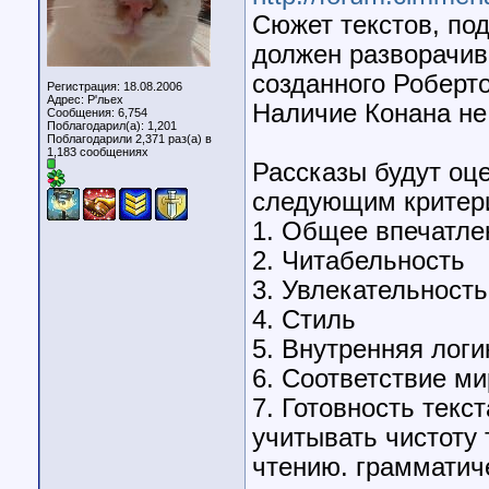
Сюжет текстов, по
должен разворачив
созданного Роберт
Регистрация: 18.08.2006
Адрес: Р'льех
Наличие Конана не
Сообщения: 6,754
Поблагодарил(а): 1,201
Поблагодарили 2,371 раз(а) в
1,183 сообщениях
Рассказы будут оц
следующим критер
1. Общее впечатле
2. Читабельность
3. Увлекательность
4. Стиль
5. Внутренняя лог
6. Соответствие м
7. Готовность текс
учитывать чистоту 
чтению. грамматич