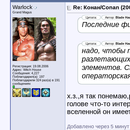
Warlock
Re: Конан/Conan (20
Grand Magus
Цитата:
Автор:
Blade Ha
Последние фи
Цитата:
Автор:
Blade Ha
надо, чтобы 
разлетающихс
элементов. С
Регистрация: 19.08.2006
Адрес: Witch House
Сообщения: 4,227
операторская
Поблагодарил(а): 197
Поблагодарили 324 раз(а) в 191
сообщениях
х.з.,я так понемаю,
голове что-то инте
вселенной он имее
Добавлено через 5 минут