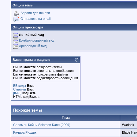
Опции темы
Версия для печати
Отправить на email
Опции просмотра
Линейный вид
Комбинированный вид
Древовидный вид
Ваши права в разделе
Вы
не можете
создавать темы
Вы
не можете
отвечать на сообщения
Вы
не можете
прикреплять файлы
Вы
не можете
редактировать сообщения
BB коды
Вкл.
Смайлы
Вкл.
[IMG]
код
Вкл.
HTML код
Выкл.
Похожие темы
Тема
Cоломон Кейн / Solomon Kane (2009)
Warlock
Ричард Риддик
Blade Ha