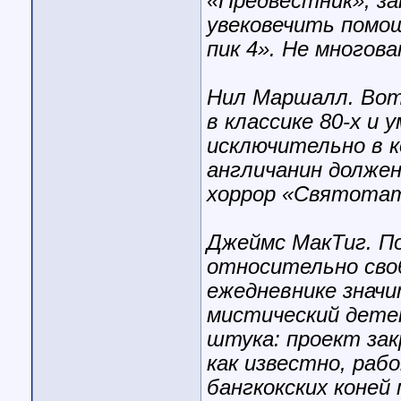
«Предвестник», за
увековечить помо
пик 4». Не многов
Нил Маршалл. Вот
в классике 80-х и
исключительно в к
англичанин должен
хоррор «Святота
Джеймс МакТиг. П
относительно своб
ежедневнике значи
мистический детек
штука: проект закр
как известно, раб
бангкокских коней