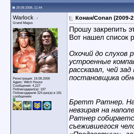
29.09.2008, 11:44
Warlock
Конан/Conan (2009-2
Grand Magus
Прошу закрепить эт
Вот нашел список 
Охочий до слухов р
устроенные компа
рассказал, чей за
постановщика обн
Регистрация: 19.08.2006
Адрес: Witch House
Сообщения: 4,227
Поблагодарил(а): 197
Поблагодарили 324 раз(а) в 191
сообщениях
Бретт Ратнер. На
невзирая на напол
Ратнер собираетс
съежившегося чело