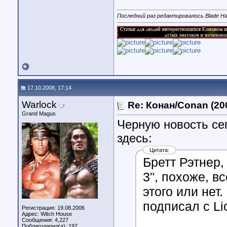
Последний раз редактировалось Blade Ha
17.10.2008, 17:14
Warlock
Re: Конан/Conan (20
Grand Magus
Черную новость с
здесь:
Цитата:
Бретт Рэтнер,
3", похоже, в
этого или нет
подписал с Li
Регистрация: 19.08.2006
Адрес: Witch House
Сообщения: 4,227
Поблагодарил(а): 197