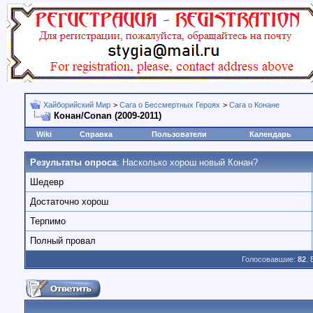
Хайборийский Мир
>
Сага о Бессмертных Героях
>
Сага о Конане
Конан/Conan (2009-2011)
Wiki
Справка
Пользователи
Календарь
Результаты опроса
: Насколько хорош новый Конан?
Шедевр
Достаточно хорош
Терпимо
Полный провал
Голосовавшие:
82
.