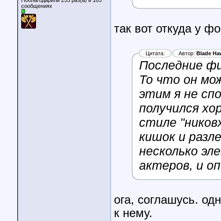
Поблагодарили 253 раз(а) в 185
сообщениях
так вот откуда у ф
Цитата:
Автор:
Blade Ha
Последние фи
То что он мо
этим я не сп
получился хо
стиле "ников
кишок и разл
несколько эл
актеров, и о
ога, соглашусь. од
к нему.