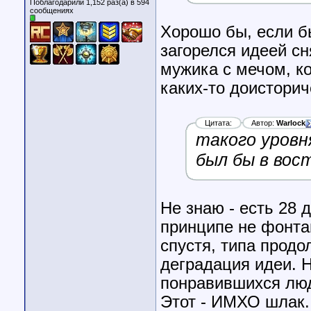
Поблагодарили 1,152 раз(а) в 594
сообщениях
Хорошо бы, если бы
загорелся идеей сн
мужика с мечом, ко
каких-то доисторич
Цитата:
Автор:
Warlock
такого уровн
был бы в вос
Не знаю - есть 28 
принципе не фонтан
спустя, типа продол
деградация идеи. 
понравившихся люд
Этот - ИМХО шлак.