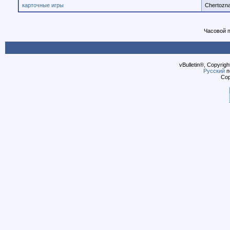
карточные игры
Chertozna
Часовой 
vBulletin®, Copyrigh
Русский
п
Cop