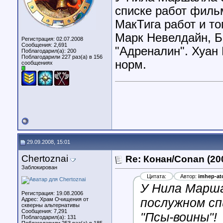
списке работ филь
МакТига работ и то
Марк Невелдайн, Б
Регистрация: 02.07.2008
Сообщения: 2,691
"Адреналин". Хуан 
Поблагодарил(а): 200
Поблагодарили 227 раз(а) в 156
норм.
сообщениях
29.09.2008, 15:01
Chertoznai
Re: Конан/Conan (20
Заблокирован
Цитата:
Автор:
imhep-at
У Нила Марша
Регистрация: 19.08.2006
послужном сп
Адрес: Храм Очищения от
скверны альтернативы
Сообщения: 7,291
"Псы-воины"!
Поблагодарил(а): 131