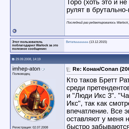
Торо (хоть это и н
рулят в брутально
Последний раз редактировалось Warlock,
Этот пользователь
Витальььььььь
(13.12.2015)
поблагодарил Warlock за это
полезное сообщение:
29.09.2008, 14:19
imhep-aton
Re: Конан/Conan (20
Полководец
Кто таков Бретт Ра
среди претендентов
и "Люди Икс 3". "Ч
Икс", так как смот
впечатление. Все 
оставляют у меня н
быстро забываются
Регистрация: 02.07.2008