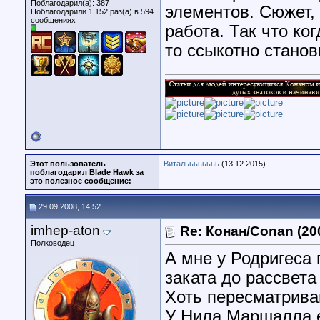
Поблагодарил(а): 387
элементов. Сюжет, 
Поблагодарили 1,152 раз(а) в 594
сообщениях
работа. Так что ко
то ссыкотно станови
Этот пользователь
Витальььььььь
(13.12.2015)
поблагодарил Blade Hawk за
это полезное сообщение:
29.09.2008, 14:52
imhep-aton
Re: Конан/Conan (20
Полководец
А мне у Родригеса
заката до рассвета
Хоть пересматривай
У Нила Маршалла е