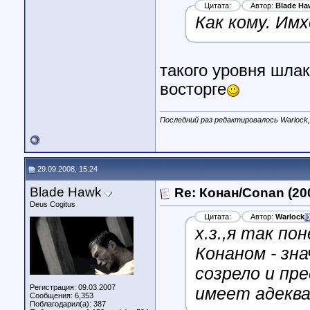
Цитата:
Автор:
Blade Ha
Как кому. Имх
такого уровня шла
восторге
Последний раз редактировалось Warlock,
29.09.2008, 15:24
Blade Hawk
Re: Конан/Conan (20
Deus Cogitus
Цитата:
Автор:
Warlock
х.з.,я так по
Конаном - зн
созрело и пр
Регистрация: 09.03.2007
имеет адекв
Сообщения: 6,353
Поблагодарил(а): 387