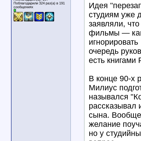
Идея "переза
Поблагодарили 324 раз(а) в 191
сообщениях
студиям уже 
заявляли, чт
фильмы — как
игнорировать
очередь руков
есть книгами 
В конце 90-х 
Милиус подго
назывался "Ко
рассказывал 
сына. Вообще
желание поуч
но у студийны