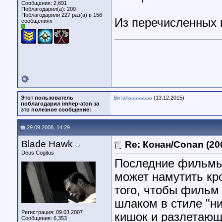
Сообщения: 2,691
Поблагодарил(а): 200
Поблагодарили 227 раз(а) в 156
Из перечисленных 
сообщениях
Этот пользователь
Витальььььььь
(13.12.2015)
поблагодарил imhep-aton за
это полезное сообщение:
29.09.2008, 14:29
Blade Hawk
Re: Конан/Conan (20
Deus Cogitus
Последние фильмы р
может намутить кро
того, чтобы фильм
шлаком в стиле "н
Регистрация: 09.03.2007
кишок и разлетающ
Сообщения: 6,353