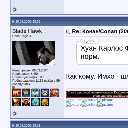
29.09.2008, 15:05
Blade Hawk
Re: Конан/Conan (20
Deus Cogitus
Цитата:
Хуан Карлос Ф
норм.
Регистрация: 09.03.2007
Сообщения: 6,353
Как кому. Имхо - ш
Поблагодарил(а): 387
Поблагодарили 1,152 раз(а) в 594
сообщениях
29.09.2008, 15:09