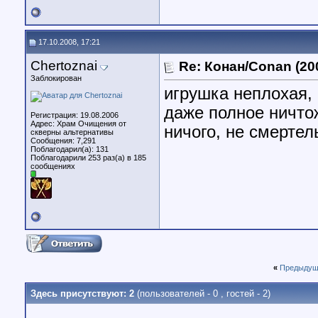
17.10.2008, 17:21
Chertoznai
Re: Конан/Conan (20
Заблокирован
игрушка неплохая,
даже полное ничтож
Регистрация: 19.08.2006
Адрес: Храм Очищения от
ничого, не смертел
скверны альтернативы
Сообщения: 7,291
Поблагодарил(а): 131
Поблагодарили 253 раз(а) в 185
сообщениях
«
Предыдущ
Здесь присутствуют: 2
(пользователей - 0 , гостей - 2)