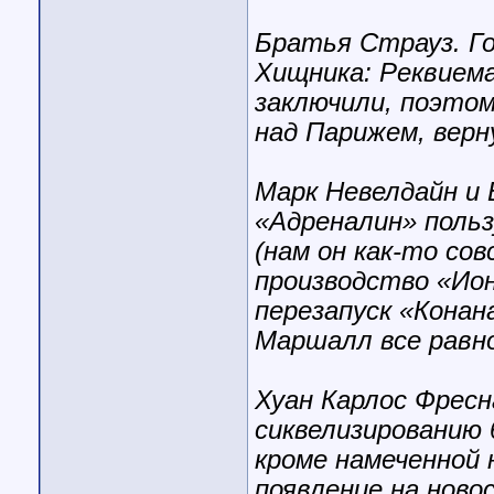
Братья Страуз. Г
Хищника: Реквиема
заключили, поэтом
над Парижем, вер
Марк Невелдайн и 
«Адреналин» поль
(нам он как-то сов
производство «Ион
перезапуск «Конан
Маршалл все равно
Хуан Карлос Фресн
сиквелизированию 
кроме намеченной 
появление на ново