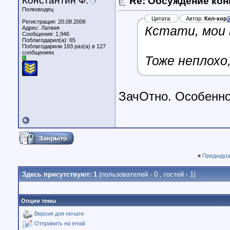
Константин Ф.
Re: Обсуждение кон
Полководец
Цитата:
Автор:
Кел-кор
Регистрация: 20.08.2006
Кстати, мои 
Адрес: Латвия
Сообщения: 1,946
Поблагодарил(а): 65
Поблагодарили 193 раз(а) в 127
сообщениях
Тоже неплохо
ЗачОтно. Особенно
«
Предыдущ
Здесь присутствуют: 1
(пользователей - 0 , гостей - 1)
Опции темы
Версия для печати
Отправить на email