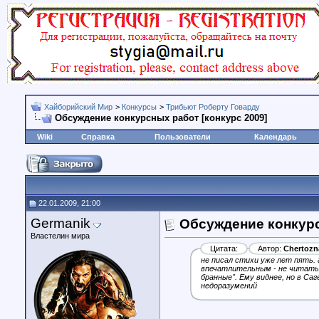
Хайборийский Мир
>
Конкурсы
>
Трибьют Роберту Говарду
Обсуждение конкурсных работ [конкурс 2009]
Wiki
Справка
Пользователи
Календарь
22.01.2009, 21:00
Germanik
Обсуждение конкурс
Властелин мира
Цитата:
Автор:
Chertozn
не писал стихи уже лет пять. 
впечатлительным - не читать,
бранные". Ему виднее, но в Саг
недоразумений