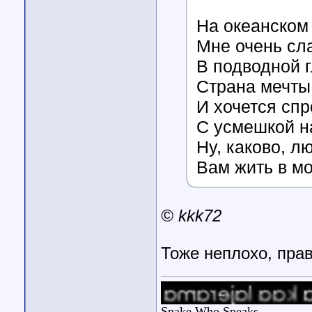
На океанском
Мне очень сл
В подводной 
Страна мечты
И хочется спр
С усмешкой на
Ну, каково, л
Вам жить в м
© kkk72
Тоже неплохо, пра
Snake Who Speaks