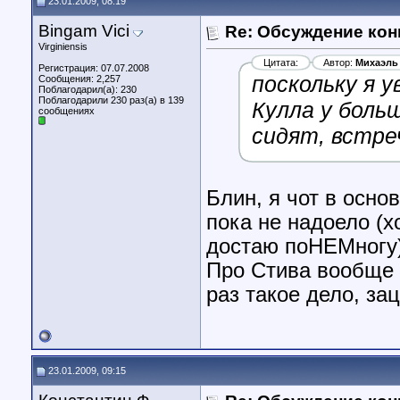
23.01.2009, 08:19
Bingam Vici
Re: Обсуждение кон
Virginiensis
Цитата:
Автор:
Михаэль
Регистрация: 07.07.2008
поскольку я 
Сообщения: 2,257
Поблагодарил(а): 230
Поблагодарили 230 раз(а) в 139
Кулла у боль
сообщениях
сидят, встре
Блин, я чот в основ
пока не надоело (х
достаю поНЕМногу))
Про Стива вообще н
раз такое дело, за
23.01.2009, 09:15