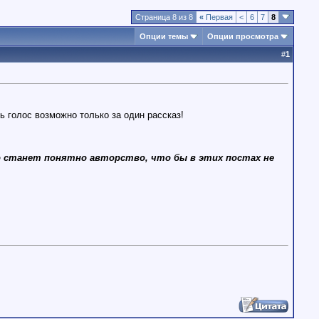
Страница 8 из 8
«
Первая
<
6
7
8
Опции темы
Опции просмотра
#
1
ь голос возможно только за один рассказ!
о станет понятно авторство, что бы в этих постах не