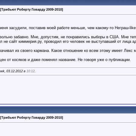
[Трибьют Роберту Говарду 2009-2010]
 меня засудили, поставив моей работе меньше, чем какому-то Неграш-like
вольно забавно. Мне, допустим, не понравились выборы в США. Мне теп
л не сайт киммерия.ру, проводил его человек не выступавший от лица а
лачивал из своего кармана. Какое отношение ко всем этому имеет Лекс м
ен от косяков и даже поменял название. Не говоря уже о публикации.
wk, 03.12.2012 в
10:12
.
[Трибьют Роберту Говарду 2009-2010]