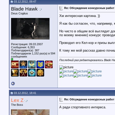
03.12.2012, 09:47
Blade Hawk
Re: Обсуждение конкурсных работ 
Deus Cogitus
Хм интересная картина. ))
Я как бы согласен, что, например,
Но чисто в общем всё выглядит до
по моему мнению) конкурс проводи
Проводил его Кел-кор и призы вып
Регистрация: 09.03.2007
Сообщения: 6,353
К тому же мой рассказ давно почищ
Поблагодарил(а): 387
Поблагодарили 1,152 раз(а) в 594
сообщениях
Последний раз редактировалось Blade Ha
03.12.2012, 18:41
Lex Z
Re: Обсуждение конкурсных работ 
The Boss
А ради спортивного интереса.