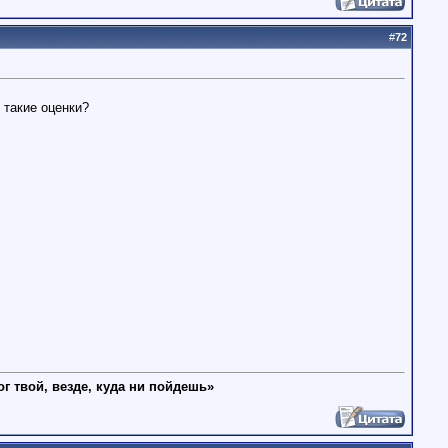
#
72
 такие оценки?
ог твой, везде, куда ни пойдешь»