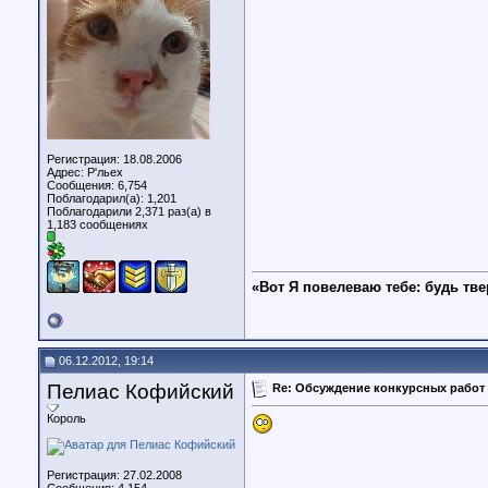
Регистрация: 18.08.2006
Адрес: Р'льех
Сообщения: 6,754
Поблагодарил(а): 1,201
Поблагодарили 2,371 раз(а) в
1,183 сообщениях
«Вот Я повелеваю тебе: будь тве
06.12.2012, 19:14
Пелиас Кофийский
Re: Обсуждение конкурсных работ 
Король
Регистрация: 27.02.2008