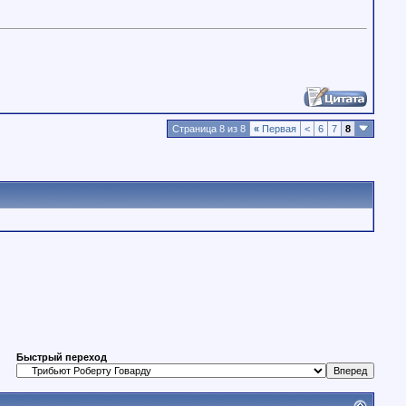
Страница 8 из 8
«
Первая
<
6
7
8
Быстрый переход