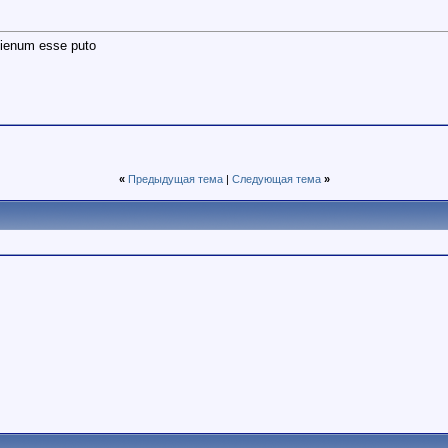
lienum esse puto
«
Предыдущая тема
|
Следующая тема
»