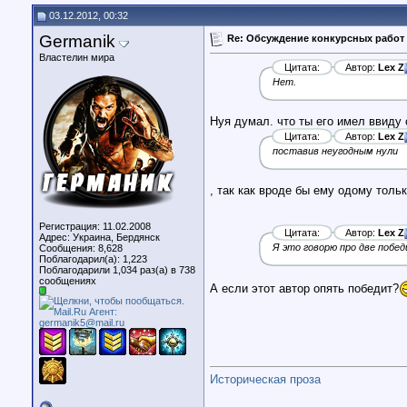
03.12.2012, 00:32
Germanik
Re: Обсуждение конкурсных работ 
Властелин мира
Цитата:
Автор:
Lex Z
Нет.
Нуя думал. что ты его имел ввиду 
Цитата:
Автор:
Lex Z
поставив неугодным нули
, так как вроде бы ему одому толь
Регистрация: 11.02.2008
Цитата:
Автор:
Lex Z
Адрес: Украина, Бердянск
Я это говорю про две побе
Сообщения: 8,628
Поблагодарил(а): 1,223
Поблагодарили 1,034 раз(а) в 738
сообщениях
А если этот автор опять победит?
Историческая проза