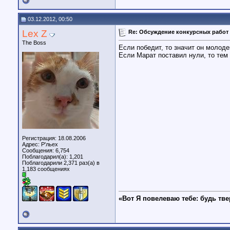
03.12.2012, 00:50
Lex Z
Re: Обсуждение конкурсных работ 
The Boss
Если победит, то значит он молоде
Если Марат поставил нули, то тем
Регистрация: 18.08.2006
Адрес: Р'льех
Сообщения: 6,754
Поблагодарил(а): 1,201
Поблагодарили 2,371 раз(а) в
1,183 сообщениях
«Вот Я повелеваю тебе: будь тве