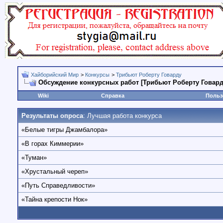
Хайборийский Мир
>
Конкурсы
>
Трибьют Роберту Говарду
Обсуждение конкурсных работ [Трибьют Роберту Говарду
Wiki
Справка
Польз
Результаты опроса
: Лучшая работа конкурса
«Белые тигры Джамбалора»
«В горах Киммерии»
«Туман»
«Хрустальный череп»
«Путь Справедливости»
«Тайна крепости Нок»