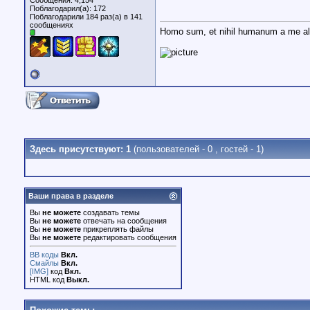
Сообщения: 4,154
Поблагодарил(а): 172
Поблагодарили 184 раз(а) в 141
сообщениях
Homo sum, et nihil humanum a me a
Здесь присутствуют: 1
(пользователей - 0 , гостей - 1)
Ваши права в разделе
Вы
не можете
создавать темы
Вы
не можете
отвечать на сообщения
Вы
не можете
прикреплять файлы
Вы
не можете
редактировать сообщения
BB коды
Вкл.
Смайлы
Вкл.
[IMG]
код
Вкл.
HTML код
Выкл.