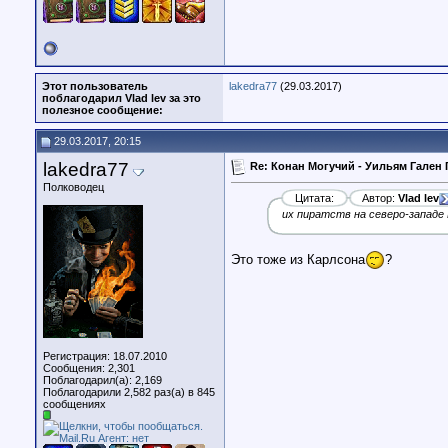
Этот пользователь
lakedra77
(29.03.2017)
поблагодарил Vlad lev за это
полезное сообщение:
29.03.2017, 20:15
lakedra77
Re: Конан Могучий - Уильям Гален 
Полководец
Цитата:
Автор:
Vlad lev
их пиратств на северо-западе
Это тоже из Карлсона
?
Регистрация: 18.07.2010
Сообщения: 2,301
Поблагодарил(а): 2,169
Поблагодарили 2,582 раз(а) в 845
сообщениях