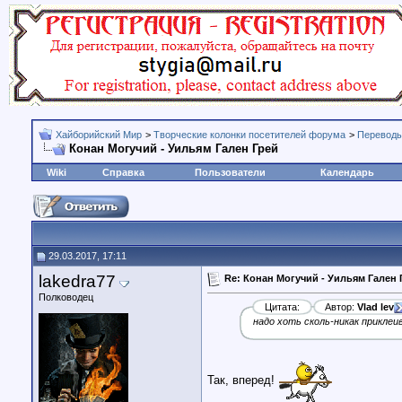
Хайборийский Мир
>
Творческие колонки посетителей форума
>
Переводы
Конан Могучий - Уильям Гален Грей
Wiki
Справка
Пользователи
Календарь
29.03.2017, 17:11
lakedra77
Re: Конан Могучий - Уильям Гален 
Полководец
Цитата:
Автор:
Vlad lev
надо хоть сколь-никак приклеи
Так, вперед!