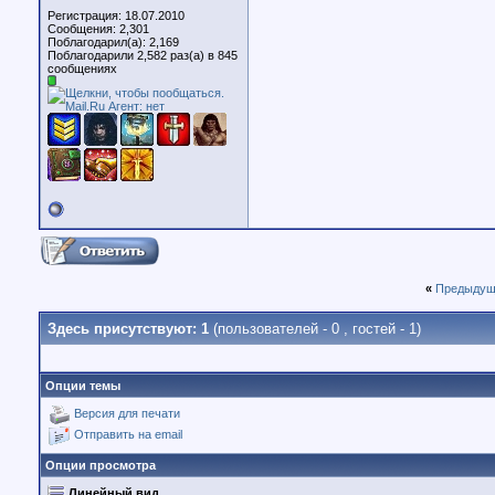
Регистрация: 18.07.2010
Сообщения: 2,301
Поблагодарил(а): 2,169
Поблагодарили 2,582 раз(а) в 845
сообщениях
«
Предыдущ
Здесь присутствуют: 1
(пользователей - 0 , гостей - 1)
Опции темы
Версия для печати
Отправить на email
Опции просмотра
Линейный вид