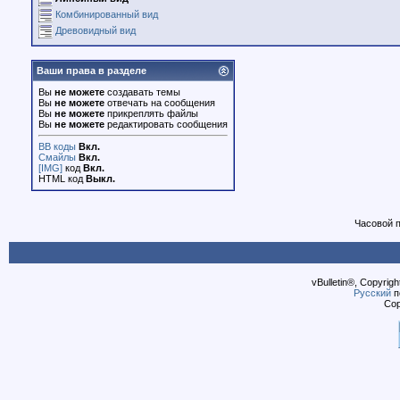
Комбинированный вид
Древовидный вид
Ваши права в разделе
Вы
не можете
создавать темы
Вы
не можете
отвечать на сообщения
Вы
не можете
прикреплять файлы
Вы
не можете
редактировать сообщения
BB коды
Вкл.
Смайлы
Вкл.
[IMG]
код
Вкл.
HTML код
Выкл.
Часовой 
vBulletin®, Copyrigh
Русский
п
Cop