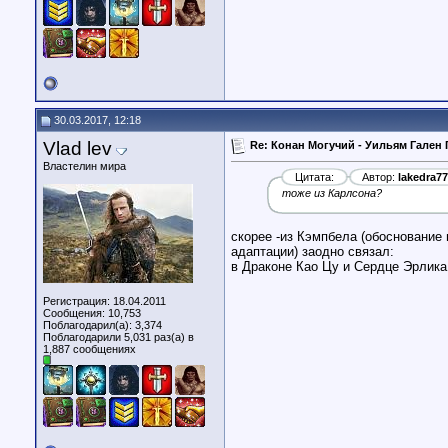
30.03.2017, 12:18
Vlad lev
Re: Конан Могучий - Уильям Гален 
Властелин мира
Цитата:
Автор:
lakedra77
тоже из Карлсона?
скорее -из Кэмпбела (обоснование
адаптации) заодно связал:
в Драконе Као Цу и Сердце Эрлика
Регистрация: 18.04.2011
Сообщения: 10,753
Поблагодарил(а): 3,374
Поблагодарили 5,031 раз(а) в
1,887 сообщениях