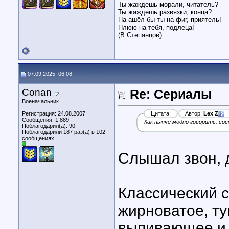
Ты жаждешь морали, читатель?
Ты жаждешь развязки, конца?
Па-ашёл бы ты на фиг, приятель!
Плюю на тебя, подлеца!
(В.Степанцов)
07.09.2025, 06:08
Conan
Re: Сериалы
Военачальник
Регистрация: 24.08.2007
Цитата:
Автор:
Lex Z
Сообщения: 1,889
Как нынче модно говорить: сос
Поблагодарил(а): 90
Поблагодарили 187 раз(а) в 102
сообщениях
Слышал звон, д
Классический ск
жирноватое, т
выпивающее и 