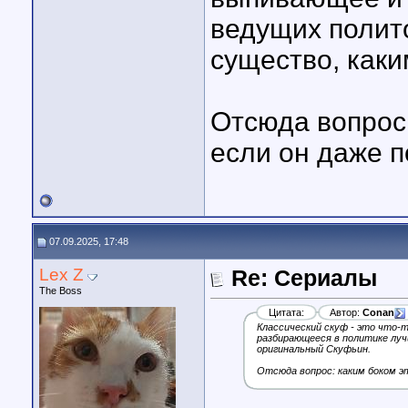
ведущих полито
существо, как
Отсюда вопрос:
если он даже п
07.09.2025, 17:48
Lex Z
Re: Сериалы
The Boss
Цитата:
Автор:
Conan
Классический скуф - это что-
разбирающееся в политике луч
оригинальный Скуфьин.
Отсюда вопрос: каким боком эт