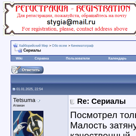
Хайборийский Мир
>
Обо всем
>
Кинематограф
Сериалы
Wiki
Справка
Пользователи
Календарь
01.01.2025, 22:54
Tetsuma
Re: Сериалы
Атаман
Посмотрел толь
Малость затяну
качественный.