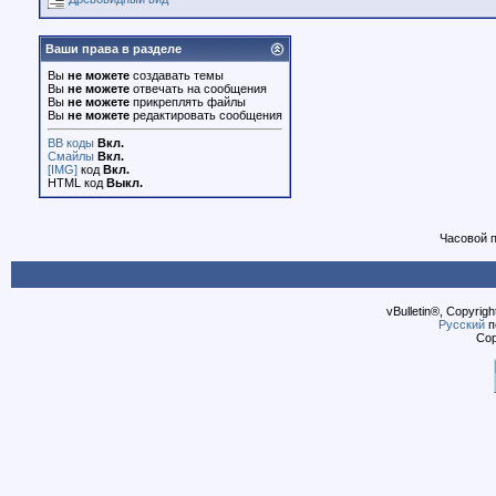
Ваши права в разделе
Вы
не можете
создавать темы
Вы
не можете
отвечать на сообщения
Вы
не можете
прикреплять файлы
Вы
не можете
редактировать сообщения
BB коды
Вкл.
Смайлы
Вкл.
[IMG]
код
Вкл.
HTML код
Выкл.
Часовой 
vBulletin®, Copyrigh
Русский
п
Cop