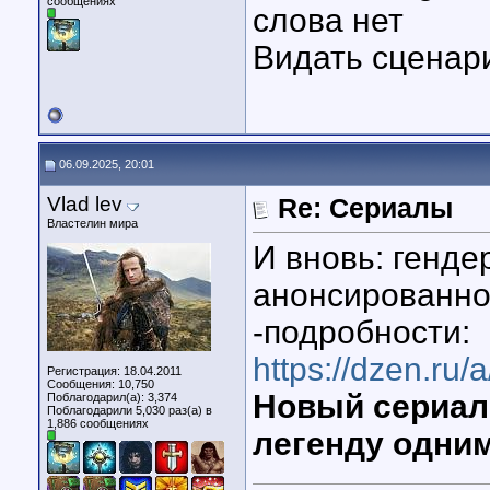
сообщениях
слова нет
Видать сценари
06.09.2025, 20:01
Vlad lev
Re: Сериалы
Властелин мира
И вновь: генде
анонсированно
-подробности:
https://dzen.r
Регистрация: 18.04.2011
Сообщения: 10,750
Новый сериал 
Поблагодарил(а): 3,374
Поблагодарили 5,030 раз(а) в
1,886 сообщениях
легенду одни