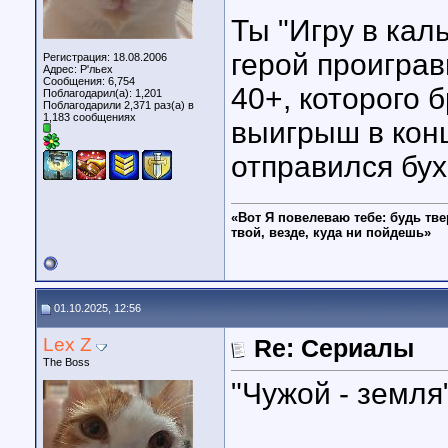
Ты "Игру в кал
герой проиграв
Регистрация: 18.08.2006
Адрес: Р'льех
Сообщения: 6,754
40+, которого 
Поблагодарил(а): 1,201
Поблагодарили 2,371 раз(а) в
1,183 сообщениях
выигрыш в кон
отправился бух
«Вот Я повелеваю тебе: будь тве
твой, везде, куда ни пойдешь»
01.10.2025, 12:56
Lex Z
Re: Сериалы
The Boss
"Чужой - земля