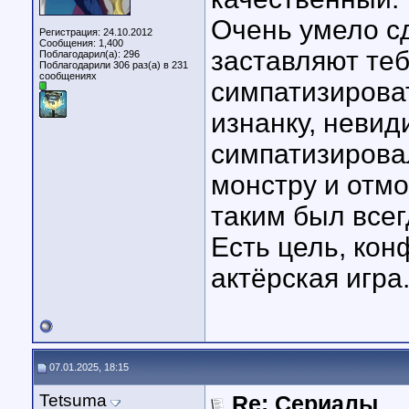
Очень умело с
Регистрация: 24.10.2012
Сообщения: 1,400
заставляют теб
Поблагодарил(а): 296
Поблагодарили 306 раз(а) в 231
сообщениях
симпатизироват
изнанку, невид
симпатизирова
монстру и отмо
таким был всег
Есть цель, кон
актёрская игра
07.01.2025, 18:15
Tetsuma
Re: Сериалы