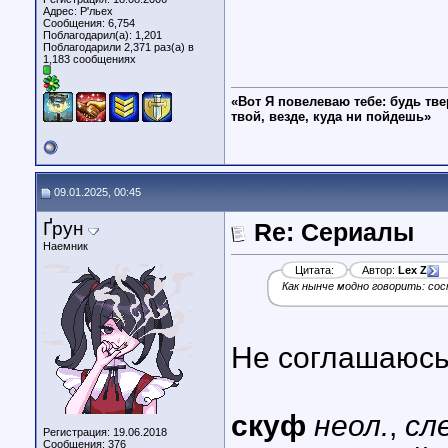
Адрес: Р'льех
Сообщения: 6,754
Поблагодарил(а): 1,201
Поблагодарили 2,371 раз(а) в
1,183 сообщениях
«Вот Я повелеваю тебе: будь тве
твой, везде, куда ни пойдешь»
09.01.2025, 00:45
Ґрун
Re: Сериалы
Наемник
Цитата:
Автор:
Lex Z
Как нынче модно говорить: сос
Не соглашаюсь
скуф
неол.
,
сл
Регистрация: 19.06.2018
Сообщения: 376