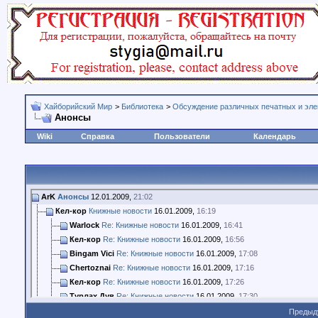
Хайборийский Мир
>
Библиотека
>
Обсуждение различных печатных и эле
Анонсы
Wiki
Справка
Пользователи
Календарь
ArK
Анонсы
12.01.2009,
21:02
Кел-кор
Книжные новости
16.01.2009,
16:19
Warlock
Re: Книжные новости
16.01.2009,
16:41
Кел-кор
Re: Книжные новости
16.01.2009,
16:56
Bingam Vici
Re: Книжные новости
16.01.2009,
17:08
Chertoznai
Re: Книжные новости
16.01.2009,
17:16
Кел-кор
Re: Книжные новости
16.01.2009,
17:26
Турлах Дув
Re: Книжные новости
16.01.2009,
17:30
Константин Ф.
Re: Книжные новости
16.01.2009,
23:31
Предыд