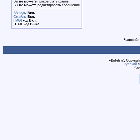
Вы
не можете
прикреплять файлы
Вы
не можете
редактировать сообщения
BB коды
Вкл.
Смайлы
Вкл.
[IMG]
код
Вкл.
HTML код
Выкл.
Часовой 
vBulletin®, Copyrigh
Русский
п
Cop