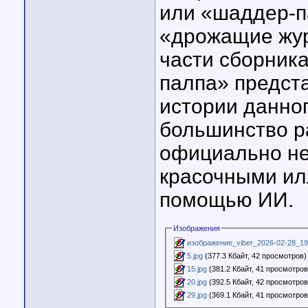
или «шаддер-па
«дрожащие жур
части сборник
палпа» предст
истории данно
большинство ра
официально не
красочными ил
помощью ИИ.
Изображения
изображение_viber_2026-02-28_19-
5.jpg
(377.3 Кбайт, 42 просмотров)
15.jpg
(381.2 Кбайт, 41 просмотров
20.jpg
(392.5 Кбайт, 42 просмотров
29.jpg
(369.1 Кбайт, 41 просмотров