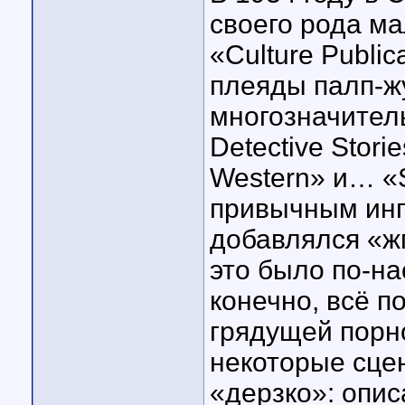
своего рода м
«Culture Publi
плеяды палп-ж
многозначител
Detective Stori
Western» и… «S
привычным инг
добавлялся «жг
это было по-н
конечно, всё п
грядущей порн
некоторые сце
«дерзко»: опис