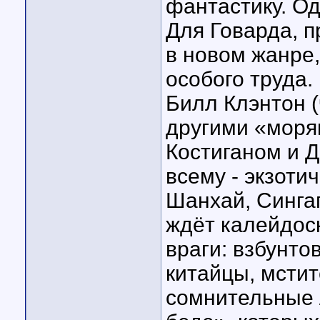
фантастику. О
Для Говарда, п
в новом жанре,
особого труда.
Билл Клэнтон 
другими «моря
Костиганом и 
всему - экзоти
Шанхай, Сингап
ждёт калейдос
враги: взбунт
китайцы, мсти
сомнительные л