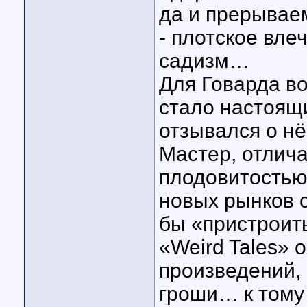
да и прерыва
- плотское вл
садизм…
Для Говарда в
стало настоящи
отзывался о н
Мастер, отлич
плодовитостью
новых рынков 
бы «пристроит
«Weird Tales» 
произведений, 
гроши… к тому