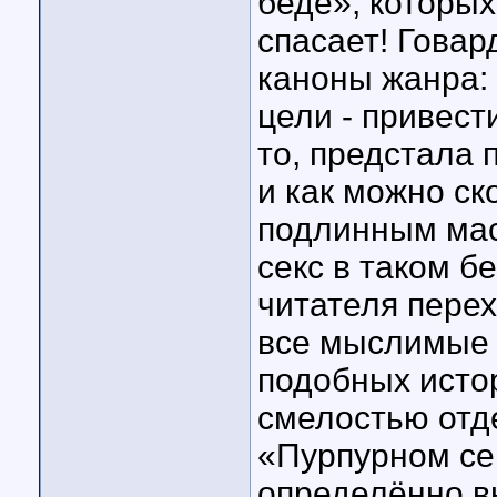
беде», которы
спасает! Гова
каноны жанра:
цели - привест
то, предстала
и как можно ск
подлинным мас
секс в таком б
читателя пере
все мыслимые в
подобных исто
смелостью отд
«Пурпурном се
определённо в