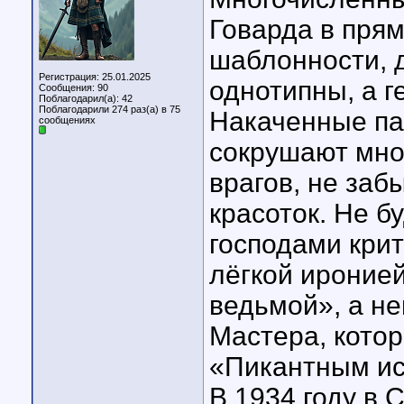
Говарда в прям
шаблонности, д
Регистрация: 25.01.2025
однотипны, а г
Сообщения: 90
Поблагодарил(а): 42
Поблагодарили 274 раз(а) в 75
Накаченные па
сообщениях
сокрушают мно
врагов, не заб
красоток. Не б
господами крит
лёгкой ироние
ведьмой», а не
Мастера, котор
«Пикантным ист
В 1934 году в