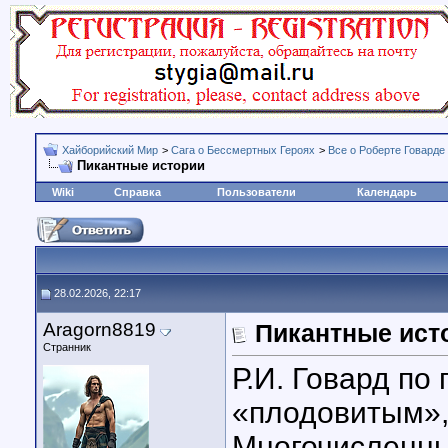
Хайборийский Мир
>
Сага о Бессмертных Героях
>
Все о Роберте Говарде
Пикантные истории
Wiki
Справка
Пользователи
Календарь
28.02.2026, 22:17
Aragorn8819
Пикантные ист
Странник
Р.И. Говард по
«плодовитым»,
Многочисленны