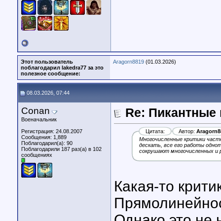
Этот пользователь
Aragorn8819
(01.03.2026)
поблагодарил lakedra77 за это
полезное сообщение:
08.03.2026, 07:44
Conan
Re: Пикантные
Военачальник
Регистрация: 24.08.2007
Цитата:
Автор:
Aragorn8
Сообщения: 1,889
Многочисленные критики часто
Поблагодарил(а): 90
дескать, все его работы однот
Поблагодарили 187 раз(а) в 102
сокрушают многочисленных и р
сообщениях
Какая-то крити
Прямолинейнос
Однако это не 