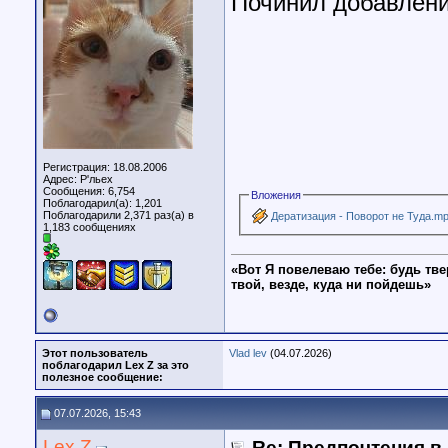
Починил добавлени
Регистрация: 18.08.2006
Адрес: Р'льех
Сообщения: 6,754
Вложения
Поблагодарил(а): 1,201
Поблагодарили 2,371 раз(а) в
Дератизация - Поворот не Туда.m
1,183 сообщениях
«Вот Я повелеваю тебе: будь тве
твой, везде, куда ни пойдешь»
Этот пользователь
Vlad lev
(04.07.2026)
поблагодарил Lex Z за это
полезное сообщение:
07.07.2026, 15:43
Lex Z
Re: Предпочтения в