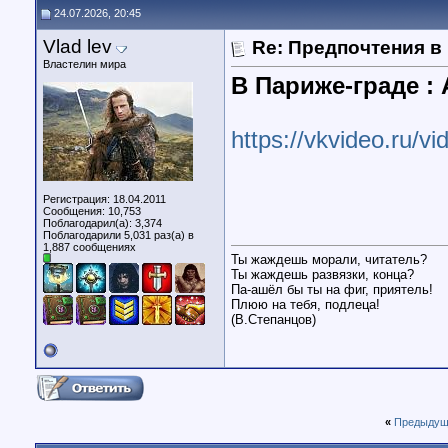
24.07.2026, 20:45
Vlad lev
Re: Предпочтения в
Властелин мира
В Париже-граде :
https://vkvideo.ru/
Регистрация: 18.04.2011
Сообщения: 10,753
Поблагодарил(а): 3,374
Поблагодарили 5,031 раз(а) в
1,887 сообщениях
Ты жаждешь морали, читатель?
Ты жаждешь развязки, конца?
Па-ашёл бы ты на фиг, приятель!
Плюю на тебя, подлеца!
(В.Степанцов)
«
Предыдущ