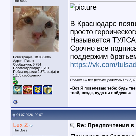
The Boss
В Краснодаре появи
просто героическог
Называется ТУЛСАД
Срочно все подпис
поддержим братьем
Регистрация: 18.08.2006
Адрес: Р'льех
https://vk.com/tuls
Сообщения: 6,754
Поблагодарил(а): 1,201
Поблагодарили 2,371 раз(а) в
1,183 сообщениях
Последний раз редактировалось Lex Z, 0
«Вот Я повелеваю тебе: будь тве
твой, везде, куда ни пойдешь»
04.07.2026, 20:07
Lex Z
Re: Предпочтения в
The Boss