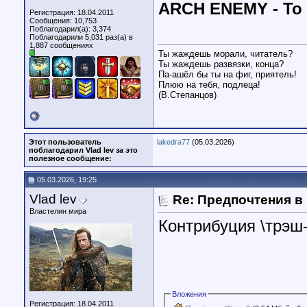
ARCH ENEMY - To 
Регистрация: 18.04.2011
Сообщения: 10,753
Поблагодарил(а): 3,374
Поблагодарили 5,031 раз(а) в
1,887 сообщениях
Ты жаждешь морали, читатель?
Ты жаждешь развязки, конца?
Па-ашёл бы ты на фиг, приятель!
Плюю на тебя, подлеца!
(В.Степанцов)
Этот пользователь
lakedra77
(05.03.2026)
поблагодарил Vlad lev за это
полезное сообщение:
05.03.2026, 19:25
Vlad lev
Re: Предпочтения в
Властелин мира
Контрибуция \трэш
Вложения
Регистрация: 18.04.2011