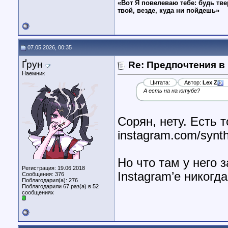
«Вот Я повелеваю тебе: будь тве
твой, везде, куда ни пойдешь»
07.05.2026, 00:35
Ґрун
Re: Предпочтения в
Наемник
Цитата:
Автор:
Lex Z
А есть на на ютубе?
Сорян, нету. Есть 
instagram.com/synt
Но что там у него з
Регистрация: 19.06.2018
Instagram’е никогд
Сообщения: 376
Поблагодарил(а): 276
Поблагодарили 67 раз(а) в 52
сообщениях