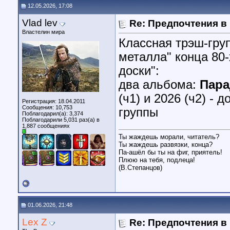
12.05.2026, 17:08
Vlad lev
Re: Предпочтения в
Властелин мира
Классная трэш-гру
металла" конца 80
доски":
два альбома:
Пара
(ч1) и 2026 (ч2) -
Регистрация: 18.04.2011
Сообщения: 10,753
группы
Поблагодарил(а): 3,374
Поблагодарили 5,031 раз(а) в
1,887 сообщениях
Ты жаждешь морали, читатель?
Ты жаждешь развязки, конца?
Па-ашёл бы ты на фиг, приятель!
Плюю на тебя, подлеца!
(В.Степанцов)
01.06.2026, 21:48
Lex Z
Re: Предпочтения в