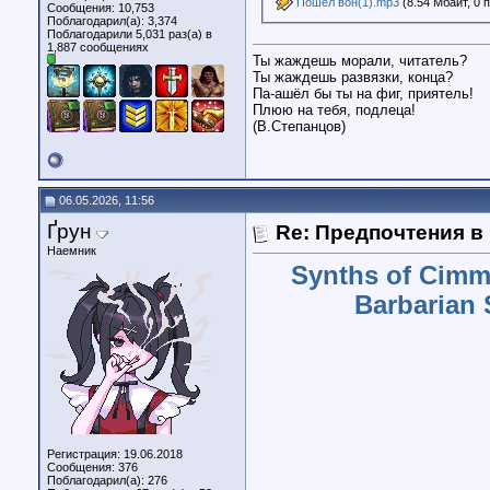
Пошёл вон(1).mp3
(8.54 Мбайт, 0 
Сообщения: 10,753
Поблагодарил(а): 3,374
Поблагодарили 5,031 раз(а) в
1,887 сообщениях
Ты жаждешь морали, читатель?
Ты жаждешь развязки, конца?
Па-ашёл бы ты на фиг, приятель!
Плюю на тебя, подлеца!
(В.Степанцов)
06.05.2026, 11:56
Ґрун
Re: Предпочтения в
Наемник
Synths of Cimm
Barbarian 
Регистрация: 19.06.2018
Сообщения: 376
Поблагодарил(а): 276