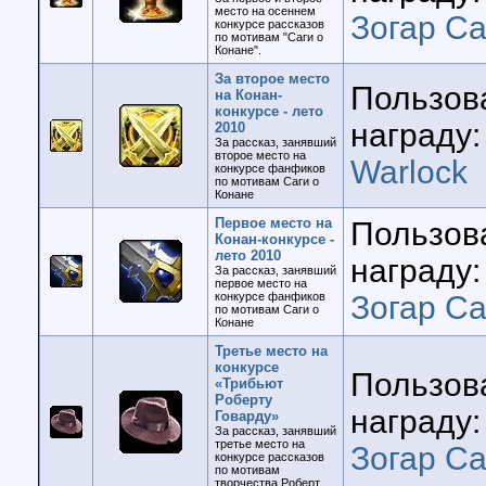
место на осеннем
Зогар Са
конкурсе рассказов
по мотивам "Саги о
Конане".
За второе место
Пользов
на Конан-
конкурсе - лето
награду:
2010
За рассказ, занявший
второе место на
Warlock
конкурсе фанфиков
по мотивам Саги о
Конане
Первое место на
Пользов
Конан-конкурсе -
лето 2010
награду:
За рассказ, занявший
первое место на
конкурсе фанфиков
Зогар Са
по мотивам Саги о
Конане
Третье место на
конкурсе
Пользов
«Трибьют
Роберту
награду:
Говарду»
За рассказ, занявший
третье место на
Зогар Са
конкурсе рассказов
по мотивам
творчества Роберт