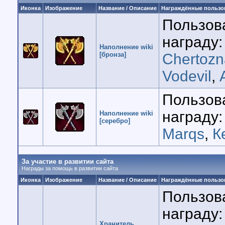
Иконка
Изображение
Название / Описание
Награждённые пользо
Пользов
награду:
Наполнение wiki
[бронза]
Chertozn
Vodevil
,
Пользов
награду:
Наполнение wiki
[серебро]
Marqs
,
К
За участие в развитии сайта
Награды за помощь в развитии сайта
Иконка
Изображение
Название / Описание
Награждённые пользо
Пользов
награду:
Хранитель