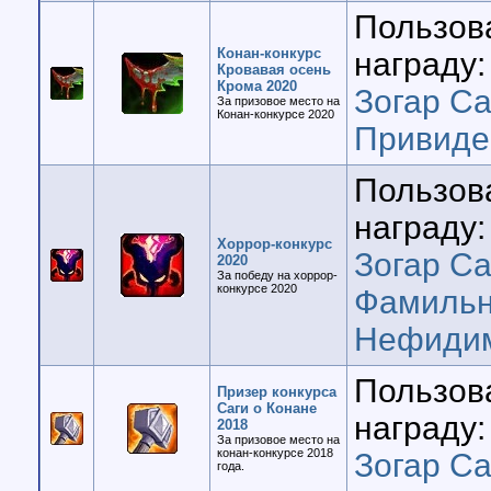
Пользов
Конан-конкурс
награду:
Кровавая осень
Крома 2020
Зогар Са
За призовое место на
Конан-конкурсе 2020
Привиде
Пользов
награду:
Хоррор-конкурс
Зогар Са
2020
За победу на хоррор-
конкурсе 2020
Фамильн
Нефиди
Пользов
Призер конкурса
Саги о Конане
награду:
2018
За призовое место на
конан-конкурсе 2018
Зогар Са
года.