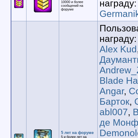
награду:
10000 и более
сообщений на
форуме
Germani
Пользов
награду:
Alex Kud
Даумант
Andrew_
Blade H
Angar
,
C
Барток
,
abl007
,
B
де Мон
Demonol
5 лет на форуме
5 и более лет на