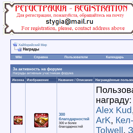
Хайборийский Мир
Награды
Wiki
Справка
Пользователи
Календарь
За активность на форуме
Награды активным участникам форума
Иконка
Изображение
Название / Описание
Награждённые пользо
Пользов
награду:
Alex Kud
300
ArK
,
Кел
благодарностей
300 и более
благодарностей
Tolwell
,
З