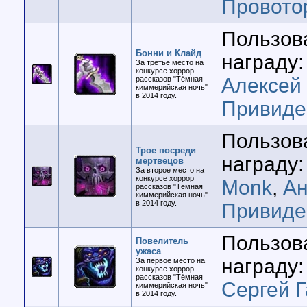
Провото
Пользов
Бонни и Клайд
награду:
За третье место на
конкурсе хоррор
Алексей
рассказов "Тёмная
киммерийская ночь"
в 2014 году.
Привиде
Пользов
Трое посреди
награду:
мертвецов
За второе место на
конкурсе хоррор
Monk
,
Ан
рассказов "Тёмная
киммерийская ночь"
в 2014 году.
Привиде
Пользов
Повелитель
ужаса
награду:
За первое место на
конкурсе хоррор
рассказов "Тёмная
Сергей 
киммерийская ночь"
в 2014 году.