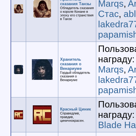
Marqs
,
A
сказания Танзы
Обладатель сказания
Стас
,
ab
о короле Конане в
эпоху его странствия
в Танзе
lakedra7
papamis
Пользов
награду:
Хранитель
сказания о
Marqs
,
A
Венариуме
Гордый обладатель
сказания о
lakedra7
Венариуме
papamis
Пользов
Красный Циник
награду:
Справедлив,
правдив,
циничнокрасен.
Blade H