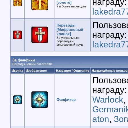
награду:
[золото]
7 и более переводов
lakedra7
Пользов
Переводы
[Мифриловый
награду:
клинок]
За уникальные
переводы и
lakedra7
многолетний труд
За фанфики
Награды нашим писателям
Иконка
Изображение
Название / Описание
Награждённые пользо
Пользов
награду:
Warlock
,
Фанфикер
Germani
aton
,
Зог