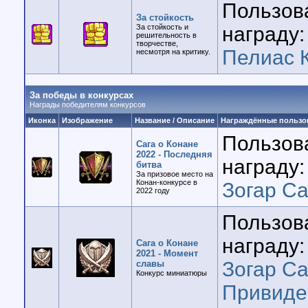
Пользов
За стойкость
За стойкость и
награду:
решительность в
творчестве,
Пелиас 
несмотря на критику.
За победы в конкурсах
Награды победителям конкурсов
Иконка
Изображение
Название / Описание
Награждённые пользо
Пользов
Сага о Конане
2022 - Последняя
награду:
битва
За призовое место на
Конан-конкурсе в
Зогар Са
2022 году
Пользов
награду:
Сага о Конане
2021 - Момент
Зогар Са
славы
Конкурс миниатюры
Привиде