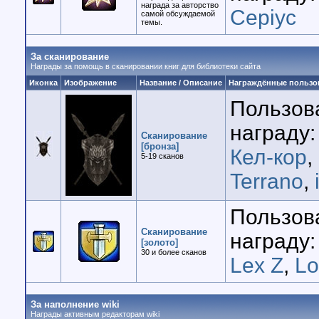
награда за авторство
Cepiyc
самой обсуждаемой
темы.
За сканирование
Награды за помощь в сканировании книг для библиотеки сайта
Иконка
Изображение
Название / Описание
Награждённые пользо
Пользов
награду:
Сканирование
[бронза]
Кел-кор
,
5-19 cканов
Terrano
,
Пользов
Сканирование
награду:
[золото]
30 и более сканов
Lex Z
,
Lo
За наполнение wiki
Награды активным редакторам wiki