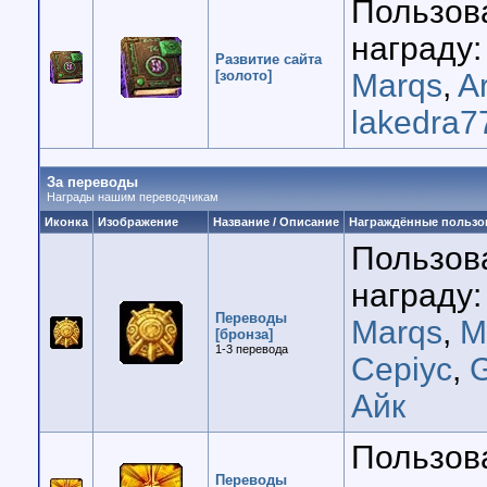
Пользов
награду:
Развитие сайта
[золото]
Marqs
,
A
lakedra7
За переводы
Награды нашим переводчикам
Иконка
Изображение
Название / Описание
Награждённые пользо
Пользов
награду:
Переводы
Marqs
,
М
[бронза]
1-3 перевода
Cepiyc
,
Айк
Пользов
Переводы