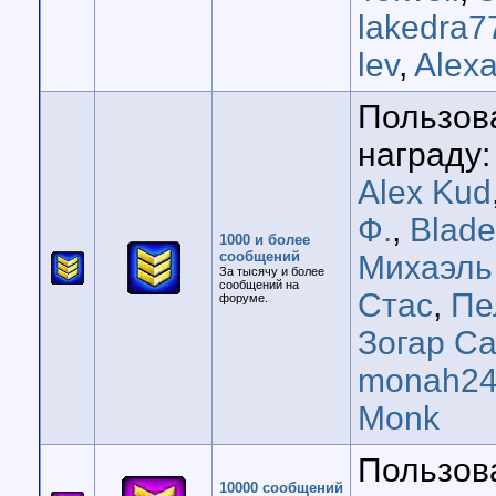
lakedra7
lev
,
Alex
Пользов
награду:
Alex Kud
Ф.
,
Blad
1000 и более
сообщений
Михаэль
За тысячу и более
сообщений на
Стас
,
Пе
форуме.
Зогар Са
monah24
Monk
Пользов
10000 сообщений