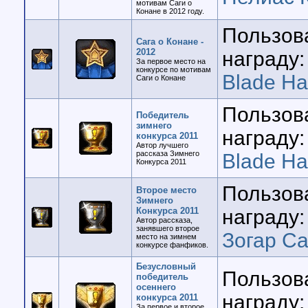
мотивам Саги о
Конане в 2012 году.
Пользов
Сага о Конане -
2012
награду:
За первое место на
конкурсе по мотивам
Blade H
Саги о Конане
Пользов
Победитель
зимнего
награду:
конкурса 2011
Автор лучшего
рассказа Зимнего
Blade H
Конкурса 2011
Пользов
Второе место
Зимнего
Конкурса 2011
награду:
Автор рассказа,
занявшего второе
Зогар Са
место на зимнем
конкурсе фанфиков.
Безусловный
Пользов
победитель
осеннего
награду:
конкурса 2011
За первое и второе