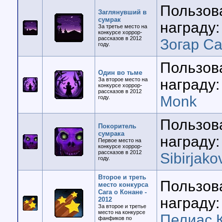
Пользов
Заглянувший в
сумрак
награду:
За третье место на
конкурсе хоррор-
рассказов в 2012
Зогар Са
году.
Пользов
Один во тьме
За второе место на
награду:
конкурсе хоррор-
рассказов в 2012
Monk
году.
Пользов
Покоритель
сумрака
награду:
Первое место на
конкурсе хоррор-
рассказов в 2012
Sibirjako
году.
Второе и треть
Пользов
место конкурса
Сага о Конане -
награду:
2012
За второе и третье
место на конкурсе
Пелиас 
фанфиков по