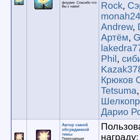
Rock
,
Сэ
фоурме. Спасибо что
Вы с нами!
monah24
Andrew
,
Артём
,
G
lakedra7
Phil
,
сиб
Kazak37
Крюков 
Tetsuma
Шелкопр
Дарио Р
Пользов
Автор самой
обсуждаемой
темы
награду:
Переходящая