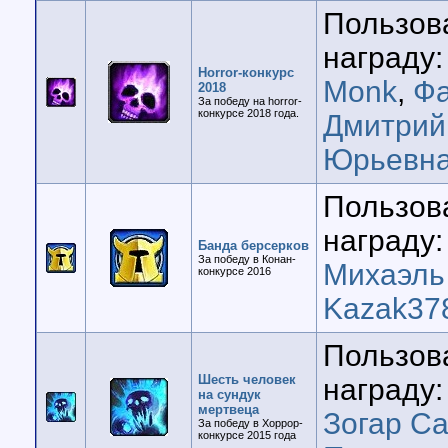
Пользов
награду:
Horror-конкурс
Monk
,
Фа
2018
За победу на horror-
конкурсе 2018 года.
Дмитрий
Юрьевн
Пользов
награду:
Банда берсерков
За победу в Конан-
Михаэль
конкурсе 2016
Kazak37
Пользов
Шесть человек
награду:
на сундук
мертвеца
Зогар Са
За победу в Хоррор-
конкурсе 2015 года