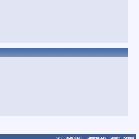
Обратная связь
-
Cimmeria.ru
-
Архив
-
Вверх