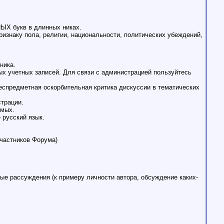
НЫХ букв в длинных никах.
изнаку пола, религии, национальности, политических убеждений,
ника.
х учетных записей. Для связи с администрацией пользуйтесь
еспредметная оскорбительная критика дискуссии в тематических
трации.
омых.
 русский язык.
участников Форума)
ые рассуждения (к примеру личности автора, обсуждение каких-