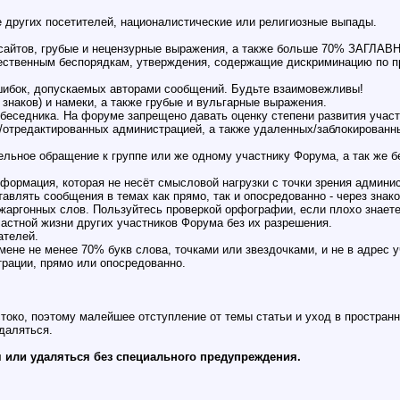
 других посетителей, националистические или религиозные выпады.
б-сайтов, грубые и нецензурные выражения, а также больше 70% ЗАГЛАВ
ественным беспорядкам, утверждения, содержащие дискриминацию по пр
шибок, допускаемых авторами сообщений. Будьте взаимовежливы!
знаков) и намеки, а также грубые и вульгарные выражения.
беседника. На форуме запрещено давать оценку степени развития участ
/отредактированных администрацией, а также удаленных/заблокированны
льное обращение к группе или же одному участнику Форума, а так же б
ормация, которая не несёт смысловой нагрузки с точки зрения админис
авлять сообщения в темах как прямо, так и опосредованно - через знак
жаргонных слов. Пользуйтесь проверкой орфографии, если плохо знаете
астной жизни других участников Форума без их разрешения.
ателей.
ене не менее 70% букв слова, точками или звездочками, и не в адрес 
рации, прямо или опосредованно.
токо, поэтому малейшее отступление от темы статьи и уход в пространн
удаляться.
 или удаляться без специального предупреждения.