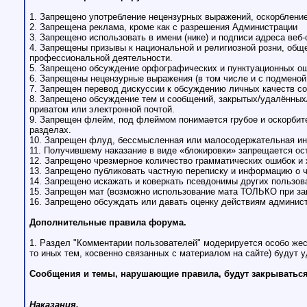
1. Запрещено употребление нецензурных выражений, оскорбление
2. Запрещена реклама, кроме как с разрешения Администрации
3. Запрещено использовать в имени (нике) и подписи адреса ве
4. Запрещены призывы к национальной и религиозной розни, общ
профессиональной деятельности.
5. Запрещено обсуждение орфографических и пунктуационных о
6. Запрещены нецензурные выражения (в том числе и с подменой 
7. Запрещен перевод дискуссии к обсуждению личных качеств со
8. Запрещено обсуждение тем и сообщений, закрытых/удалённых
приватом или электронной почтой.
9. Запрещен флейм, под флеймом понимается грубое и оскорбите
разделах.
10. Запрещен флуд, бессмысленная или малосодержательная инф
11. Получившему наказание в виде «блокировки» запрещается ост
12. Запрещено чрезмерное количество грамматических ошибок и 
13. Запрещено публиковать частную переписку и информацию о ч
14. Запрещено искажать и коверкать псевдонимы других пользов
15. Запрещен мат (возможно использование мата ТОЛЬКО при зам
16. Запрещено обсуждать или давать оценку действиям админист
Дополнительные правила форума.
1. Раздел "Комментарии пользователей" модерируется особо жес
то иных тем, косвенно связанных с материалом на сайте) будут 
Сообщения и темы, нарушающие правила, будут закрываться
Наказания.