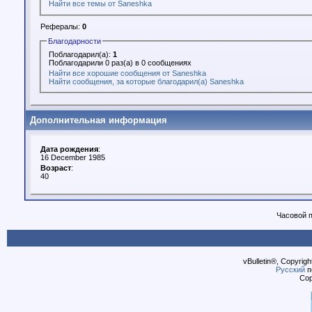
Найти все темы от Saneshka
Рефералы:
0
Благодарности
Поблагодарил(а):
1
Поблагодарили 0 раз(а) в 0 сообщениях
Найти все хорошие сообщения от Saneshka
Найти сообщения, за которые благодарил(а) Saneshka
Дополнительная информация
Дата рождения
:
16 December 1985
Возраст
:
40
Часовой 
vBulletin®, Copyrigh
Русский
п
Cop