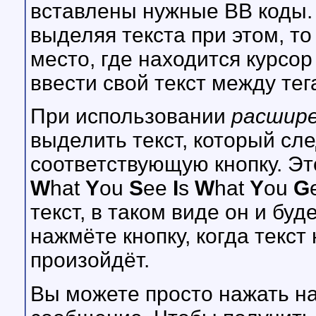
вставлены нужные BB коды. 
выделяя текста при этом, то
место, где находится курсо
ввести свой текст между тег
При использовании
расшир
выделить текст, который сл
соответствующую кнопку. Э
W
hat
Y
ou
S
ee
I
s
W
hat
Y
ou
G
текст, в таком виде он и бу
нажмёте кнопку, когда текст
произойдёт.
Вы можете просто нажать на