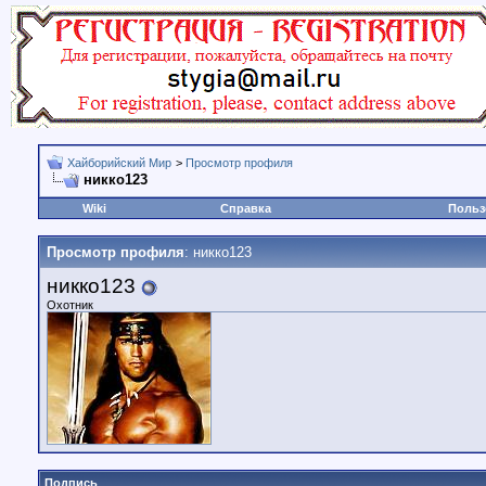
Хайборийский Мир
>
Просмотр профиля
никко123
Wiki
Справка
Польз
Просмотр профиля
: никко123
никко123
Охотник
Подпись