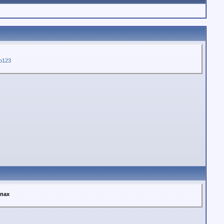
о123
ппах